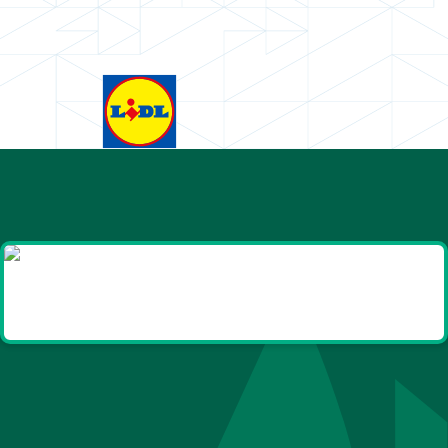
Goodies et cadeaux
été