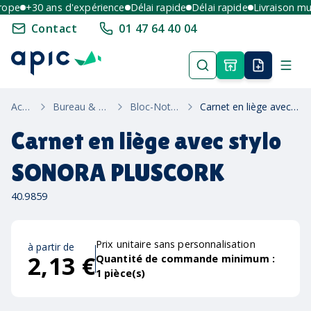
pe
+30 ans d'expérience
Délai rapide
Délai rapide
Livraison multi
Contact
01 47 64 40 04
Accueil
Bureau & Ecriture
Bloc-Notes Éco
Carnet en liège avec stylo SONORA PLUSCORK
Carnet en liège avec stylo
SONORA PLUSCORK
40.9859
Prix unitaire sans personnalisation
à partir de
2,13 €
Quantité de commande minimum :
1
pièce(s)