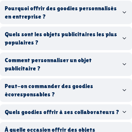
Pourquoi offrir des goodies personnalisés
en entreprise ?
goodies personnalisés
Quels sont les objets publicitaires les plus
populaires ?
goodies d’entreprise
Comment personnaliser un objet
stylos personnalisés
tote bags publicitaires
publicitaire ?
gourdes réutilisables
clés USB
t-
shirts à logo
Made in
Peut-on commander des goodies
France
Made in Europe
goodies hi-tech
écoresponsables ?
Quels goodies offrir à ses collaborateurs ?
goodies écologiques
matériaux
coffrets cadeaux
recyclés, fabriqués en France ou en Europe,
À quelle occasion offrir des objets