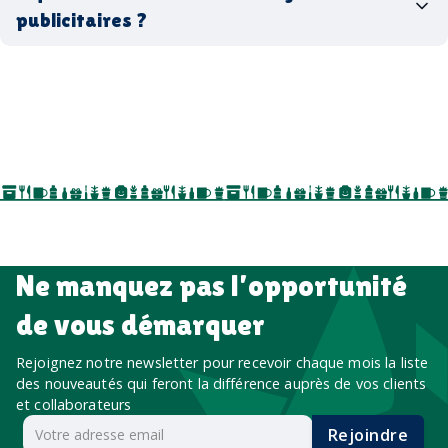
entreprise
goodies utiles au bureau
biodégradables ou réutilisables
publicitaires ?
accessoires sport
par ici
par là
goodies personnalisés
salons professionnels,
séminaires, cadeaux de fin d’année, onboarding,
événements internes, campagnes de prospection
salon professionnel
Ne manquez pas l’opportunité
de vous démarquer
Rejoignez notre newsletter pour recevoir chaque mois la liste
des nouveautés qui feront la différence auprès de vos clients
et collaborateurs
Rejoindre