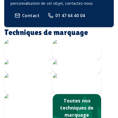
personnalisation de cet objet, contactez-nous
Contact
01 47 64 40 04
Techniques de marquage
Marquage à
chaud
Embossage
Gravure CO2
Gravure au laser
Impression
numérique
Sérigraphie
Toutes nos
techniques de
marquage