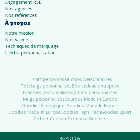
Engagement RSE
Nos agences
Nos références
À propos
Notre mission
Nos valeurs
Techniques de marquage
L'extra personnalisation
T-shirt personnalisé
Stylos personnalisés
Totebags personnalisés
Box cadeau entreprise
Éventails personnalisés
Carnets personnalisés
Mugs personnalisés
Gourdes Made In Europe
Goodies Écologiques
Goodies Made In France
Goodies Made In Europe
Goodies High Tech
Goodies Sport
Coffret Cadeau Entreprise
Goodies
RGPD
CGV