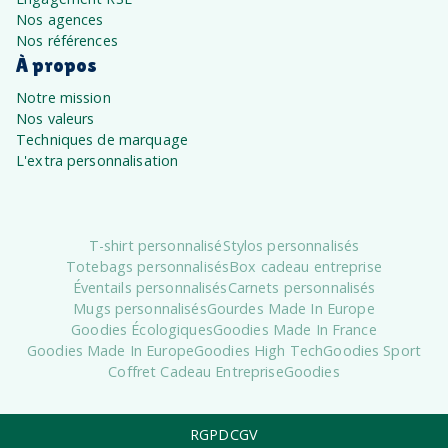
Nos agences
Nos références
À propos
Notre mission
Nos valeurs
Techniques de marquage
L'extra personnalisation
T-shirt personnalisé
Stylos personnalisés
Totebags personnalisés
Box cadeau entreprise
Éventails personnalisés
Carnets personnalisés
Mugs personnalisés
Gourdes Made In Europe
Goodies Écologiques
Goodies Made In France
Goodies Made In Europe
Goodies High Tech
Goodies Sport
Coffret Cadeau Entreprise
Goodies
RGPD
CGV