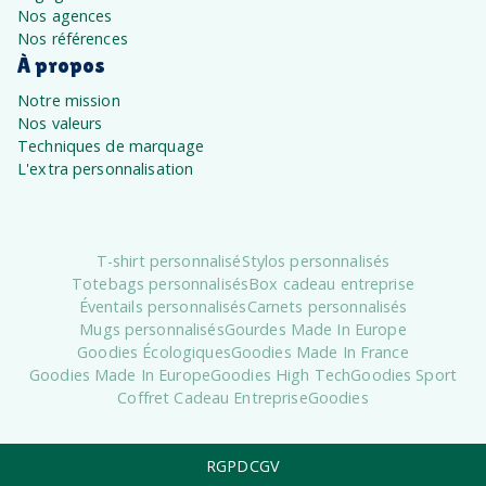
Nos agences
Nos références
À propos
Notre mission
Nos valeurs
Techniques de marquage
L'extra personnalisation
T-shirt personnalisé
Stylos personnalisés
Totebags personnalisés
Box cadeau entreprise
Éventails personnalisés
Carnets personnalisés
Mugs personnalisés
Gourdes Made In Europe
Goodies Écologiques
Goodies Made In France
Goodies Made In Europe
Goodies High Tech
Goodies Sport
Coffret Cadeau Entreprise
Goodies
RGPD
CGV