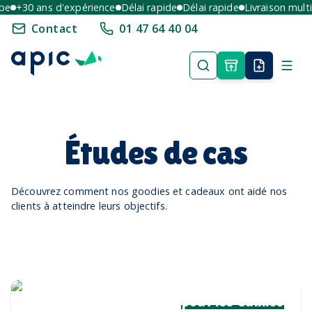
pe
+30 ans d'expérience
Délai rapide
Délai rapide
Livraison multi
Contact
01 47 64 40 04
Études de cas
Découvrez comment nos goodies et cadeaux ont aidé nos
clients à atteindre leurs objectifs.
Une collection complète
pour les Cannes