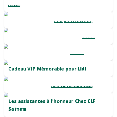
Lions
Chapeaux de paille
BBQ networking
Chargeur sans fil personnalisé
Hiroa
Mug durable et qualitatif
Pirelli
Cadeau VIP Mémorable pour
Lidl
Cadeau salon pro
Saint Louis Sucre
Les assistantes à l'honneur
Chez CLF
Satrem