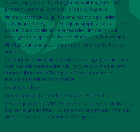
Notre proposition ? Un chargeur sans fil MagSafe 15W
premium, gravé au laser avec le logo de l'agence.
Un choix stratégique qui fusionne technologie, utilité
quotidienne et élégance. Plus qu'un simple accessoire, c'est
un outil qui s'installe sur le bureau des décideurs pour
recharger leurs appareils lors de chaque appel ou réunion.
Un objet qui connecte… pour mieux renforcer les liens de
confiance.
Ce chargeur devient un support de message puissant : livré
avec son adaptateur universel, il prouve que chaque détail
compte. Il incarne l'ADN digital d'Hiroa : modernité,
innovation et haute performance.
Challenge relevé
Transformer un besoin flou en un succès retentissant ?
C’est le quotidien d’APIC. De la sélection créative à la livraison
express avant les fêtes, tout a été orchestré pour offrir aux
clients d'Hiroa une expérience d'exception.