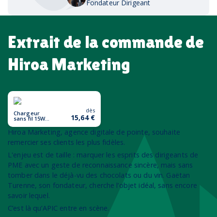
Fondateur Dirigeant
Extrait de la commande de
Hiroa Marketing
dès
Chargeur
15,64 €
sans fil 15W
CRYL
Hiroa Marketing, agence digitale de pointe, souhaite
remercier ses clients les plus fidèles.
L'enjeu est de taille : marquer les esprits des dirigeants de
PME avec un geste de reconnaissance sincère, mais sans
tomber dans le déjà-vu des chocolats ou du vin. Gaëtan
Turenne, son fondateur, cherche l’objet idéal, sans encore
savoir lequel.
C’est là qu’APIC entre en scène.