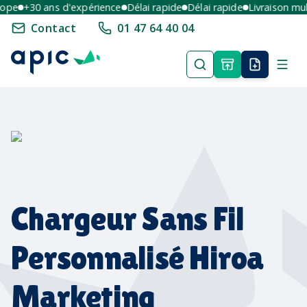
e
+30 ans d'expérience
Délai rapide
Délai rapide
Livraison multi-
Contact
01 47 64 40 04
Chargeur Sans Fil
Personnalisé Hiroa
Marketing