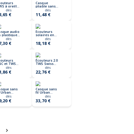
couteurs
Casque
S à oreille
pliable sans
uverte en
fil en ABS
dès
dès
lastique RCS
TONE
3,65 €
11,48 €
itsound
asque audio
Ecouteurs
 plastique
solaires en
CS Urban
plastique
dès
dès
itamin
recyclé RCS
7,30 €
18,18 €
lendale
Skywave
couteurs
Écouteurs 2.0
NC et TWS
TWS Swiss
wiss Peak en
Peak en
dès
dès
astique
plastique
1,86 €
22,76 €
ecyclé RCS
recyclé RCS
asque sans
Casque sans
l Urban
fil Urban
itamin
Vitamin
dès
dès
elmont
Fresno
9,20 €
33,70 €