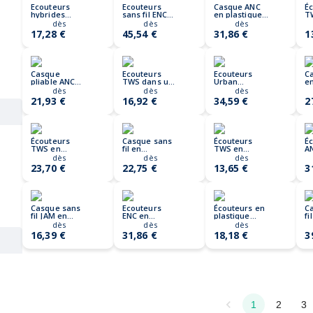
Ecouteurs
Ecouteurs
Casque ANC
É
hybrides
sans fil ENC
en plastique
TW
ANC/ENC en
en ABS RCS
recyclé RCS
o
dès
dès
dès
plastique
Urban
Soundpro
p
17,28 €
45,54 €
31,86 €
1
recyclé RCS
Vitamin Long
F
Prolink
Beach
Casque
Ecouteurs
Ecouteurs
C
pliable ANC
TWS dans un
Urban
en
SILENT
étui OREBAM
Vitamin Napa
R
dès
dès
dès
V
21,93 €
16,92 €
34,59 €
2
G
Écouteurs
Casque sans
Écouteurs
É
TWS en
fil en
TWS en
A
plastique
aluminium
plastique
S
dès
dès
dès
recyclé RCS et
recyclé Terra
recyclé RCS et
pl
23,70 €
22,75 €
13,65 €
3
bambou
RCS
bambou
r
Casque sans
Ecouteurs
Écouteurs en
C
fil JAM en
ENC en
plastique
fi
plastique
plastique
recyclé RCS
V
dès
dès
dès
recyclé RCS
recyclé RCS
Urban
B
16,39 €
31,86 €
18,18 €
3
Urban V Palm
Vitamin
Springs
Pacifica
1
2
3