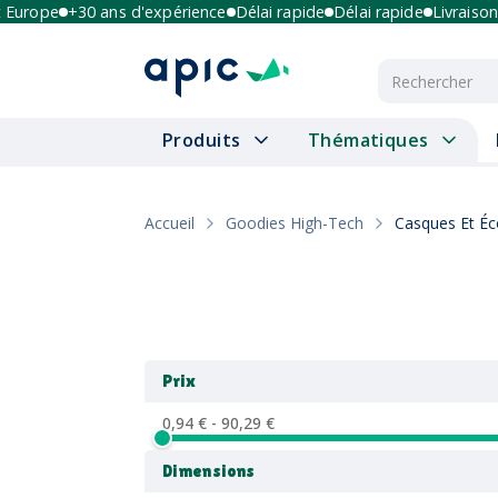
Europe
+30 ans d'expérience
Délai rapide
Délai rapide
Livraison m
Produits
Thématiques
Accueil
Goodies High-Tech
Casques Et Éc
Prix
0,94 € - 90,29 €
Dimensions