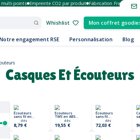
ulti-points
Empreinte CO2 par produit
Fabrication France et Euro
Whishlist
Mon coffret goodie
Notre engagement RSE
Personnalisation
Blog
outeurs
Casques Et Écouteurs
Écouteurs
Ecouteurs
Écouteurs
C
sans fil en
TWS en ABS
sans fil
sa
plastique
recyclé
réparables en
r
dès
dès
dès
recyclé RCS
SILENCIO
plastique RCS
pl
8,79 €
19,55 €
72,03 €
9
Tunevo
Lakewood
r
Ir