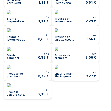
Gel d'Aloe
Baume à
1,11 €
0,61 €
Vera 50ml
lèvres vegan
ALOVE
en cœur
SWEET
dès
dès
Brume
Trousse en
1,11 €
2,29 €
corporelle en
velours côtelé
spray 30ml
CORDY T
MIST
dès
dès
Baume à
Trousse de
0,60 €
3,66 €
lèvres vegan
toilette 600D
SALVE
RPET
DOPPKIT
dès
dès
Miroir
Trousse de
0,82 €
3,06 €
compact
premiers
ITSME
secours
CAREONE
dès
dès
Trousse de
Chauffe-main
6,72 €
9,27 €
premiers
électrique en
secours
alu MUKAVA
CARETWO
dès
Trousse
2,35 €
velours côtelé
Koroi