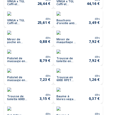
VINGA x TGL
VINGA x TGL
26,44 €
44,16 €
Coffret
Coffret
cadeau pour
cadeau de
les mains
soins
corporels
dès
dès
VINGA x TGL
Bouchons
25,61 €
3,49 €
Coffret
d'oreille anti-
cadeau pour
bruit Sereva
le corps et les
mains
dès
dès
Miroir de
Miroir de
0,88 €
7,92 €
poche en
maquillage à
plastique
LED en
recyclé RCS
plastique
Reflecta
recyclé RCS
Lumora
dès
dès
Pistolet de
Trousse de
8,79 €
7,92 €
massage en
toilette en
plastique
rPET AWARE™
recyclé RCS
Renew
Revix
dès
dès
Pistolet de
Trousse en
7,23 €
1,26 €
massage en
600D RPET
ABS THAIMA
VANITY
dès
dès
Trousse de
Baume à
3,15 €
0,37 €
toilette 600D
lèvres vegan
RPET VANIT
SPF10 LABBRA
dès
dès