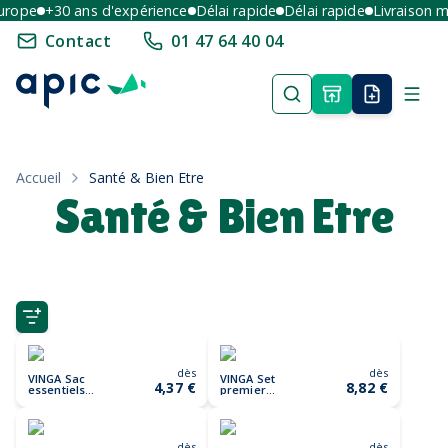
urope
+30 ans d'expérience
Délai rapide
Délai rapide
Livraison mu
Contact
01 47 64 40 04
Accueil
Santé & Bien Etre
Santé & Bien Etre
dès
dès
VINGA Sac
VINGA Set
4,37 €
8,82 €
essentiels
premier
GRS Lagoa
secours RCS
Baltimore
dès
dès