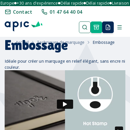
Europe
+30 ans d'expérience
Délai rapide
Délai rapide
Livraison 
Contact
01 47 64 40 04
Embossage
Accueil
Techniques de marquage
Embossage
Idéale pour créer un marquage en relief élégant, sans encre ni
couleur.