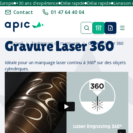
Europe
+30 ans d'expérience
Délai rapide
Délai rapide
Livraison m
Contact
01 47 64 40 04
Gravure Laser 360
Accueil
Techniques de marquage
Gravure Laser 360
Idéale pour un marquage laser continu à 360° sur des objets
cylindriques.