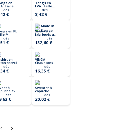
ongs en
Tongs en
A. Taille
EVA. Taille
/39. EVASLIP
36/37. EVASLIP
dès
dès
,42 €
8,42 €
Made in
Europe
ongs en PE
Sneakers
ille M
fabriqués au
Portugal
dès
dès
,51 €
132,60 €
shirt en
VINGA
ton recyclé
Chaussons
oniq Brett
doux en rPET
dès
dès
RCS Moulton
,34 €
16,35 €
weat à
Sweater à
apuche avec
capuche
p en coton
léger en
dès
dès
cyclé Iqoniq
coton recyclé
9,63 €
20,02 €
bisko
Iqoniq Rila
4