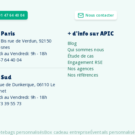
01 47 64 40 04
Nous contacter
 Paris
+ d'info sur APIC
 Bis rue de Verdun, 92150
Blog
esnes
Qui sommes nous
di au Vendredi: 9h - 18h
Étude de cas
47 64 40 04
Engagement RSE
Nos agences
Nos références
 Sud
rue de Dunkerque, 06110 Le
net
di au Vendredi: 9h - 18h
73 39 55 73
tebags personnalisés
Box cadeau entreprise
Éventails personnalisé