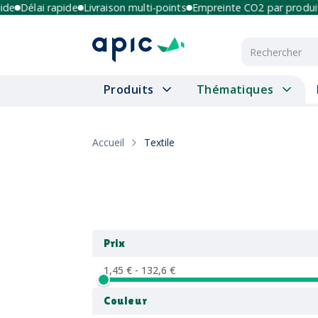
e
Délai rapide
Livraison multi-points
Empreinte CO2 par produit
Produits
Thématiques
Accueil
Textile
Prix
1,45 € - 132,6 €
Couleur