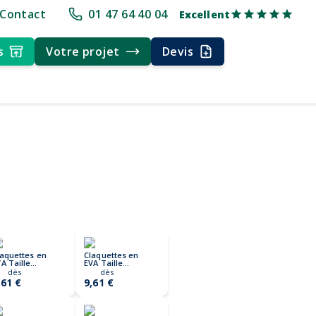
élai rapide
Livraison multi-points
Empreinte CO2 par produit
Fab
Contact
01 47 64 40 04
Excellent
s
Votre projet
Devis
laquettes en
Claquettes en
A Taille
EVA Taille
/43
40/41
dès
dès
VASLIDE
EVASLIDE
,61 €
9,61 €