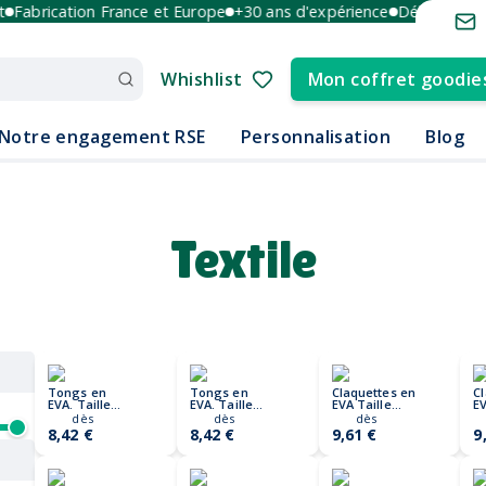
Fabrication France et Europe
+30 ans d'expérience
Délai rapide
D
Whishlist
Mon coffret goodie
Notre engagement RSE
Personnalisation
Blog
Textile
Tongs en
Tongs en
Claquettes en
C
EVA. Taille
EVA. Taille
EVA Taille
EV
44/45. EVASLIP
42/43. EVASLIP
44/45
42
dès
dès
dès
EVASLIDE
E
8,42 €
8,42 €
9,61 €
9