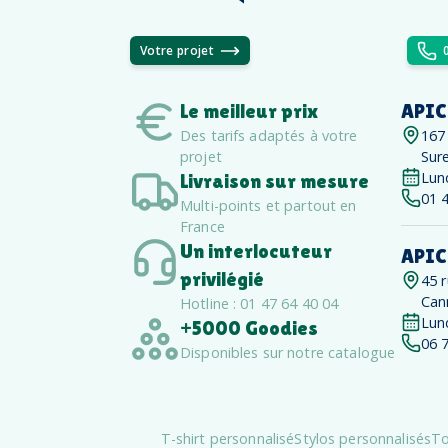
Votre projet
Le meilleur prix
APIC
Des tarifs adaptés à votre
167
projet
Sur
Lun
Livraison sur mesure
01 
Multi-points et partout en
France
Un interlocuteur
APIC
privilégié
45 
Can
Hotline : 01 47 64 40 04
Lun
+5000 Goodies
06 
Disponibles sur notre catalogue
T-shirt personnalisé
Stylos personnalisés
To