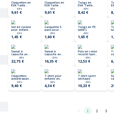
Claquettes en
Claquettes en
Tongs en
T
EVA Taille
EVA Taille
EVA. Taille
EV
38/39
36/37
40/41. EVASLIP
38
dès
dès
dès
EVASLIDE
EVASLIDE
9,61 €
9,61 €
8,42 €
8
Set de cuisine
Casquette 5
Tongs en PE
T
pour enfants
pans pour
taille L
ta
KID CHEF
enfants BUZZ
dès
dès
dès
KIDS
1,45 €
1,60 €
1,65 €
1
Sweat à
Sweat à
Polo en coton
T-
capuche avec
capuche avec
recyclé Iqoniq
co
poches
poches
Yosemite
Iq
dès
dès
dès
latérales
latérales
Femme
22,75 €
16,35 €
12,53 €
6
Iqoniq Yengo
Iqoniq Yengo
Kids
Claquettes
T-shirt pour
T-shirt sport
S
antidérapantes
enfants en
séchage
c
KOLAM 46-47
coton recyclé
rapide
zi
dès
dès
dès
Iqoniq Koli
polyester
re
9,40 €
4,34 €
10,23 €
2
recyclé Iqoniq
A
Tikal
1
2
3