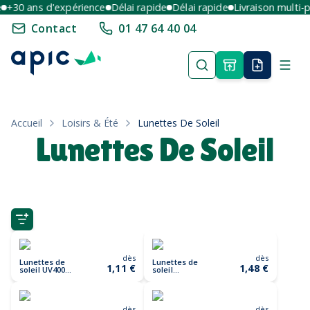
+30 ans d'expérience
Délai rapide
Délai rapide
Livraison multi-po
Contact
01 47 64 40 04
Accueil
Loisirs & Été
Lunettes De Soleil
Lunettes De Soleil
dès
dès
Lunettes de
Lunettes de
1,11 €
1,48 €
soleil UV400
soleil
CRETE
SEAQUAL
SOBLUE
dès
dès