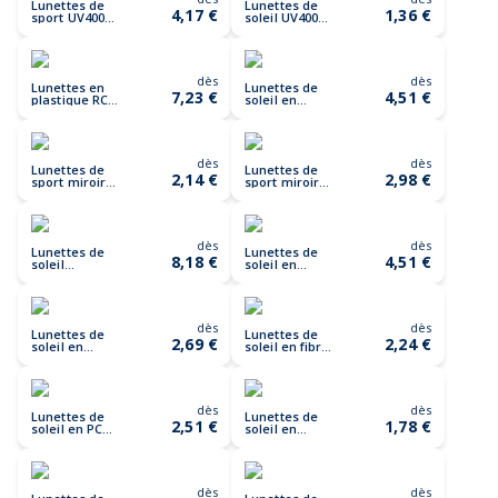
Lunettes de
Lunettes de
4,17 €
1,36 €
sport UV400
soleil UV400
FLASH
BOREA
dès
dès
Lunettes en
Lunettes de
7,23 €
4,51 €
plastique RCS
soleil en
à verres
plastique
polarisants
recyclé RCS et
SproShield
bambou
Prism
dès
dès
Lunettes de
Lunettes de
2,14 €
2,98 €
sport miroir
sport miroirs
UV400 YUMA
SHINE
dès
dès
Lunettes de
Lunettes de
8,18 €
4,51 €
soleil
soleil en
polarisées
bambou et
Swiss Peak en
plastique
plastique RCS
recyclé RCS
dès
dès
Lunettes de
Lunettes de
2,69 €
2,24 €
soleil en
soleil en fibre
plastique
de paille
recyclé GRS
dès
dès
Lunettes de
Lunettes de
2,51 €
1,78 €
soleil en PC
soleil en
recyclé GRS
plastique PP
avec liège
recyclé RCS
dès
dès