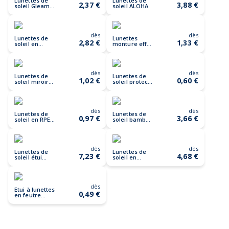
Lunettes de
Lunettes de
2,37 €
3,88 €
soleil Gleam
soleil ALOHA
en PC recyclé
RCS
dès
dès
Lunettes de
Lunettes
2,82 €
1,33 €
soleil en
monture effet
bambou
bois WOODIE
CALIFORNIA
TOUCH
dès
dès
Lunettes de
Lunettes de
1,02 €
0,60 €
soleil miroir
soleil protect
AMERICA
UV AMERICA
TOUCH
dès
dès
Lunettes de
Lunettes de
0,97 €
3,66 €
soleil en RPET
soleil bambou
MACUSA
RHODOS
dès
dès
Lunettes de
Lunettes de
7,23 €
4,68 €
soleil étui
soleil en
bambou
bambou
WANAKA
HONIARA
dès
Etui à lunettes
0,49 €
en feutre
RPET NIRSON