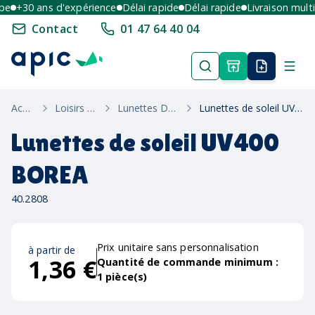
+30 ans d'expérience
Délai rapide
Délai rapide
Livraison multi-p
Contact
01 47 64 40 04
Accueil
Loisirs & Été
Lunettes De Soleil
Lunettes de soleil UV400 BOREA
Lunettes de soleil UV400
BOREA
40.2808
Prix unitaire sans personnalisation
à partir de
1,36 €
Quantité de commande minimum :
1
pièce(s)