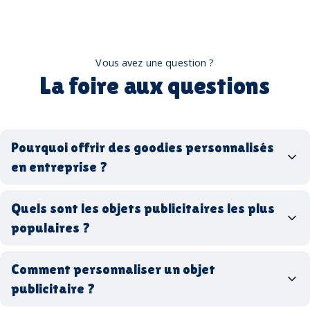
Vous avez une question ?
La foire aux questions
Pourquoi offrir des goodies personnalisés
en entreprise ?
goodies personnalisés
Quels sont les objets publicitaires les plus
populaires ?
goodies d’entreprise
Comment personnaliser un objet
stylos personnalisés
tote bags publicitaires
publicitaire ?
gourdes réutilisables
clés USB
t-
shirts à logo