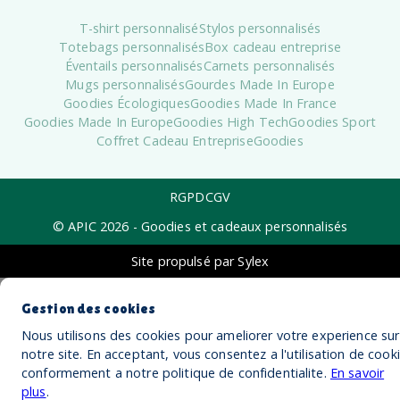
T-shirt personnalisé
Stylos personnalisés
Totebags personnalisés
Box cadeau entreprise
Éventails personnalisés
Carnets personnalisés
Mugs personnalisés
Gourdes Made In Europe
Goodies Écologiques
Goodies Made In France
Goodies Made In Europe
Goodies High Tech
Goodies Sport
Coffret Cadeau Entreprise
Goodies
RGPD
CGV
© APIC
2026
- Goodies et cadeaux personnalisés
Site propulsé par Sylex
Gestion des cookies
Nous utilisons des cookies pour ameliorer votre experience sur
notre site. En acceptant, vous consentez a l'utilisation de cook
conformement a notre politique de confidentialite.
En savoir
plus
.