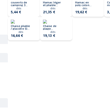
couverts de
Hamac léger
Hamac en
C
camping 3
et pliable
poly coton
mu
SERVICE
JUNGLE
HAMMACA
S
dès
dès
dès
5,44 €
21,35 €
19,62 €
3
Chaise pliable
Chaise de
/ glacière SIT
plage
& DRINK
EASYGO
dès
dès
16,66 €
19,13 €