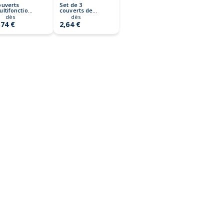
ouverts
Set de 3
ltifonctions
couverts de
UBETE
camping
dès
dès
STAPI SET
,74 €
2,64 €