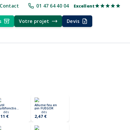
pe
+30 ans d'expérience
Délai rapide
Délai rapide
Livraison multi
Contact
01 47 64 40 04
Excellent
s
Votre projet
Devis
til
Allume feu en
ltifonction
pin FUEGOR
ier inox
dès
dès
UTOOL
,11 €
2,47 €