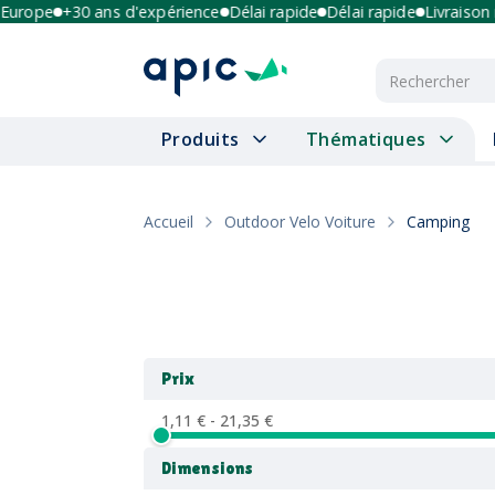
Europe
+30 ans d'expérience
Délai rapide
Délai rapide
Livraison m
Produits
Thématiques
Accueil
Outdoor Velo Voiture
Camping
Prix
1,11 € - 21,35 €
Dimensions