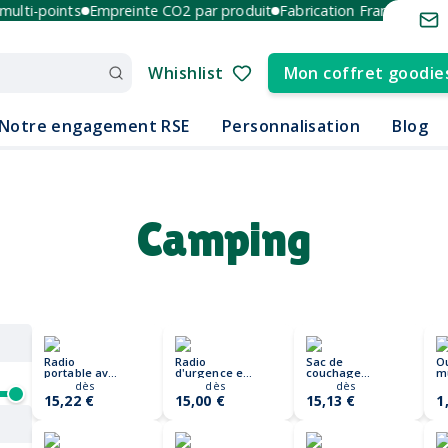
ulti-points
Empreinte CO2 par produit
Fabrication France et Euro
Whishlist
Mon coffret goodie
Notre engagement RSE
Personnalisation
Blog
Camping
Radio
Radio
Sac de
Ou
portable avec
d'urgence en
couchage
mu
torche LED
plastique
pour
ac
dès
dès
dès
ONDA
recyclé RCS
extérieur
M
15,22 €
15,00 €
15,13 €
1
RescueWave
ASLEEP