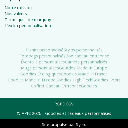
Notre mission
Nos valeurs
Techniques de marquage
L'extra personnalisation
T-shirt personnalisé
Stylos personnalisés
Totebags personnalisés
Box cadeau entreprise
Éventails personnalisés
Carnets personnalisés
Mugs personnalisés
Gourdes Made In Europe
Goodies Écologiques
Goodies Made In France
Goodies Made In Europe
Goodies High Tech
Goodies Sport
Coffret Cadeau Entreprise
Goodies
RGPD
CGV
© APIC
2026
- Goodies et cadeaux personnalisés
Site propulsé par Sylex