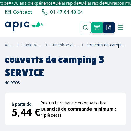
pe
+30 ans d'expérience
Délai rapide
Délai rapide
Livraison multi
Contact
01 47 64 40 04
Accueil
Table & Maison
Lunchbox & Couverts
couverts de camping 3 SERVICE
couverts de camping 3
SERVICE
40.9503
Prix unitaire sans personnalisation
à partir de
5,44 €
Quantité de commande minimum :
1
pièce(s)