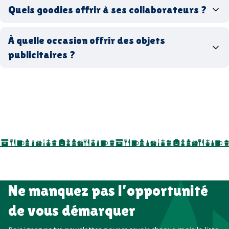
Quels goodies offrir à ses collaborateurs ?
goodies écologiques
matériaux
coffrets cadeaux
recyclés, fabriqués en France ou en Europe,
À quelle occasion offrir des objets
entreprise
goodies utiles au bureau
biodégradables ou réutilisables
publicitaires ?
accessoires sport
par ici
par là
goodies personnalisés
salons professionnels,
séminaires, cadeaux de fin d’année, onboarding,
événements internes, campagnes de prospection
salon professionnel
Ne manquez pas l’opportunité
de vous démarquer