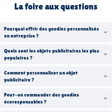
La foire aux questions
Pourquoi offrir des goodies personnalisés
en entreprise ?
goodies personnalisés
Quels sont les objets publicitaires les plus
populaires ?
goodies d’entreprise
Comment personnaliser un objet
stylos personnalisés
tote bags publicitaires
publicitaire ?
gourdes réutilisables
clés USB
t-
shirts à logo
Made in
Peut-on commander des goodies
France
Made in Europe
goodies hi-tech
écoresponsables ?