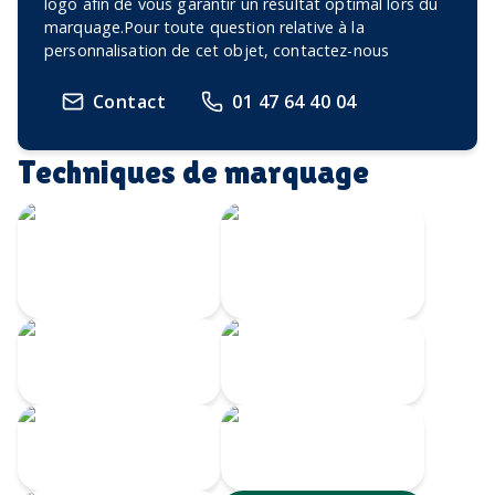
logo afin de vous garantir un résultat optimal lors du
marquage.Pour toute question relative à la
personnalisation de cet objet, contactez-nous
Contact
01 47 64 40 04
Techniques de marquage
Écusson imprimé
Transfert
avec bordure
Velours
brodée
Transfert
Broderie
numérique
Impression
Écusson gravé
numérique