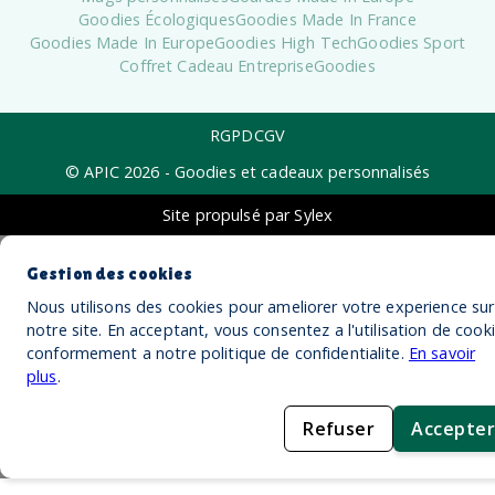
Goodies Écologiques
Goodies Made In France
Goodies Made In Europe
Goodies High Tech
Goodies Sport
Coffret Cadeau Entreprise
Goodies
RGPD
CGV
© APIC
2026
- Goodies et cadeaux personnalisés
Site propulsé par Sylex
Gestion des cookies
Nous utilisons des cookies pour ameliorer votre experience sur
notre site. En acceptant, vous consentez a l'utilisation de cook
conformement a notre politique de confidentialite.
En savoir
plus
.
Refuser
Accepter