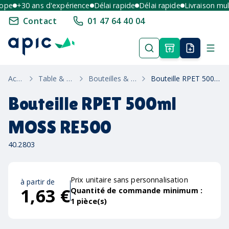
pe
+30 ans d'expérience
Délai rapide
Délai rapide
Livraison multi
Contact
01 47 64 40 04
Accueil
Table & Maison
Bouteilles & Gourdes
Bouteille RPET 500ml MOSS RE500
Bouteille RPET 500ml
MOSS RE500
40.2803
Prix unitaire sans personnalisation
à partir de
1,63 €
Quantité de commande minimum :
1
pièce(s)