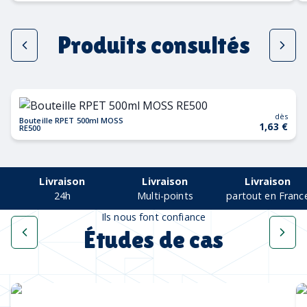
Produits consultés
dès
Bouteille RPET 500ml MOSS
1,63 €
RE500
Livraison
Livraison
Livraison
24h
Multi-points
partout en Franc
Ils nous font confiance
Études de cas
Une collection complète
pour les Cannes