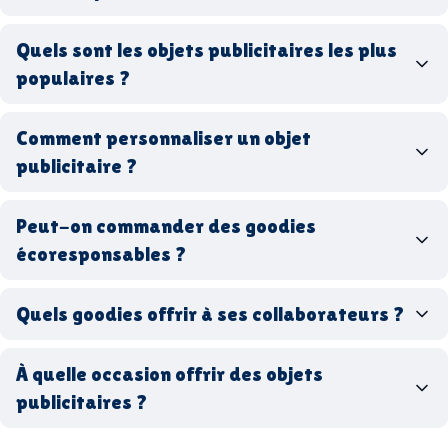
goodies personnalisés
Quels sont les objets publicitaires les plus
populaires ?
goodies d’entreprise
Comment personnaliser un objet
stylos personnalisés
tote bags publicitaires
publicitaire ?
gourdes réutilisables
clés USB
t-
shirts à logo
Made in
Peut-on commander des goodies
France
Made in Europe
goodies hi-tech
écoresponsables ?
Quels goodies offrir à ses collaborateurs ?
goodies écologiques
matériaux
coffrets cadeaux
recyclés, fabriqués en France ou en Europe,
À quelle occasion offrir des objets
entreprise
goodies utiles au bureau
biodégradables ou réutilisables
publicitaires ?
accessoires sport
par ici
par là