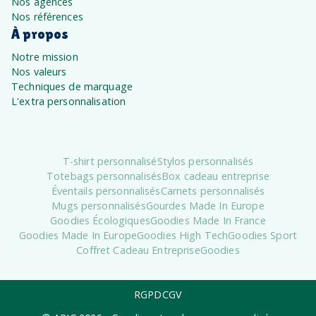
Nos agences
Nos références
À propos
Notre mission
Nos valeurs
Techniques de marquage
L'extra personnalisation
T-shirt personnalisé
Stylos personnalisés
Totebags personnalisés
Box cadeau entreprise
Éventails personnalisés
Carnets personnalisés
Mugs personnalisés
Gourdes Made In Europe
Goodies Écologiques
Goodies Made In France
Goodies Made In Europe
Goodies High Tech
Goodies Sport
Coffret Cadeau Entreprise
Goodies
RGPD
CGV