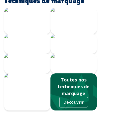
Techniques de marquage
Écusson imprimé
Transfert
avec bordure
Velours
brodée
Transfert
Broderie
numérique
Impression
Écusson gravé
numérique
Toutes nos
techniques de
marquage
Découvrir
Sérigraphie