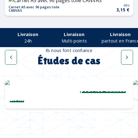
dès
Carnet A5 avec 96 pages toile
3,15 €
CANVAS
Livraison
Livraison
Livraison
24h
Multi-points
partout en Franc
Ils nous font confiance
Études de cas
Une collection complète
pour les Cannes
Lions