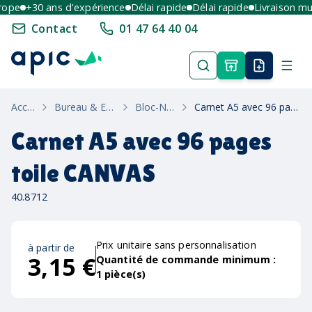
pe
+30 ans d'expérience
Délai rapide
Délai rapide
Livraison mult
Contact
01 47 64 40 04
Accueil
Bureau & Ecriture
Bloc-Notes
Carnet A5 avec 96 pages toile CANVAS
Carnet A5 avec 96 pages
toile CANVAS
40.8712
Prix unitaire sans personnalisation
à partir de
3,15 €
Quantité de commande minimum :
1
pièce(s)