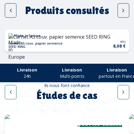
Produits consultés
Made in Europe
dès
Carnet A5 couv. papier semence
8,08 €
SEED RING
Livraison
Livraison
Livraison
24h
Multi-points
partout en Franc
Ils nous font confiance
Études de cas
Une collection complète
pour les Cannes
Lions