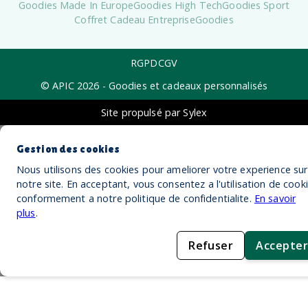
Goodies Made In Europe
Goodies High Tech
Goodies Sport
Coffret Cadeau Entreprise
Goodies
RGPD
CGV
© APIC
2026
- Goodies et cadeaux personnalisés
Site propulsé par Sylex
Gestion des cookies
Nous utilisons des cookies pour ameliorer votre experience sur
notre site. En acceptant, vous consentez a l'utilisation de cook
conformement a notre politique de confidentialite.
En savoir
plus
.
Refuser
Accepter