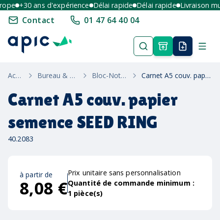
pe
+30 ans d'expérience
Délai rapide
Délai rapide
Livraison multi
Contact
01 47 64 40 04
Accueil
Bureau & Ecriture
Bloc-Notes Éco
Carnet A5 couv. papier semence SEED RING
Carnet A5 couv. papier
semence SEED RING
40.2083
Prix unitaire sans personnalisation
à partir de
8,08 €
Quantité de commande minimum :
1
pièce(s)