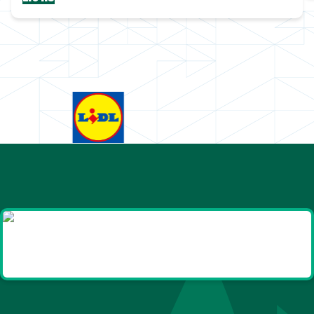
Goodies et cadeaux
été