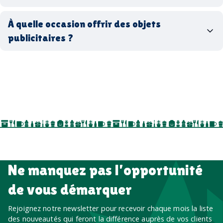
matériaux
coffrets cadeaux
recyclés, fabriqués en France ou en Europe,
À quelle occasion offrir des objets
entreprise
goodies utiles au bureau
biodégradables ou réutilisables
publicitaires ?
accessoires sport
par ici
par là
goodies personnalisés
salons professionnels,
séminaires, cadeaux de fin d’année, onboarding,
événements internes, campagnes de prospection
salon professionnel
Ne manquez pas l’opportunité
de vous démarquer
Rejoignez notre newsletter pour recevoir chaque mois la liste
des nouveautés qui feront la différence auprès de vos clients