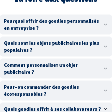
Pourquoi offrir des goodies personnalisés
en entreprise ?
goodies personnalisés
Quels sont les objets publicitaires les plus
populaires ?
goodies d’entreprise
Comment personnaliser un objet
stylos personnalisés
tote bags publicitaires
publicitaire ?
gourdes réutilisables
clés USB
t-
shirts à logo
Made in
Peut-on commander des goodies
France
Made in Europe
goodies hi-tech
écoresponsables ?
Quels goodies offrir à ses collaborateurs ?
goodies écologiques