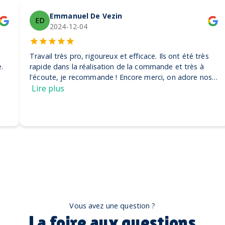
Emmanuel De Vezin
ED
2024-12-04
Travail très pro, rigoureux et efficace. Ils ont été très
rapide dans la réalisation de la commande et très à
l'écoute, je recommande ! Encore merci, on adore nos
casquettes
Lire plus
Vous avez une question ?
La foire aux questions