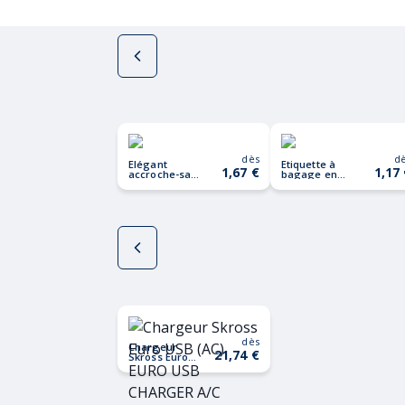
dès
d
Elégant
Etiquette à
1,67 €
1,17
accroche-sac
bagage en
MADAME
liège COCO
dès
Chargeur
21,74 €
Skross Euro
USB (AC)
EURO USB
CHARGER A/C