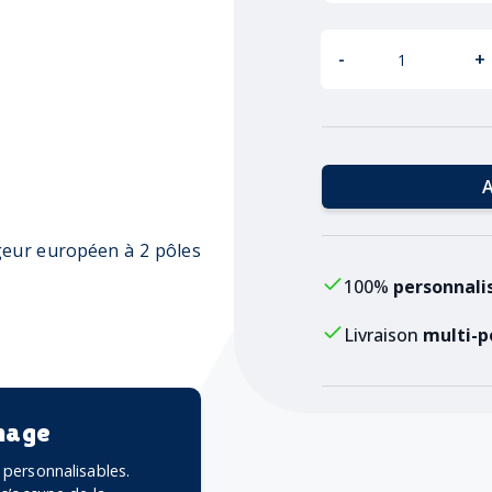
-
+
A
eur européen à 2 pôles
100%
personnali
Livraison
multi-p
mage
personnalisables.