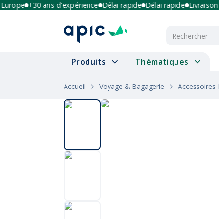
rope
+30 ans d'expérience
Délai rapide
Délai rapide
Livraison mul
Produits
Thématiques
Accueil
Voyage & Bagagerie
Accessoires