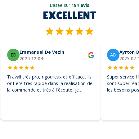
Basée sur
184 avis
EXCELLENT
Emmanuel De Vezin
Ayrton D
ED
AD
2024-12-04
2025-07-
Travail très pro, rigoureux et efficace. Ils
Super service !
ont été très rapide dans la réalisation de
sont super réac
la commande et très à l'écoute, je
les besoins pos
recommande ! Encore merci, on adore
pour toutes sor
nos casquettes
petite à la plus
recommande vi