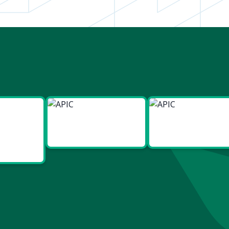
ies
Made in
Made in
t Bien
Europe
France
re