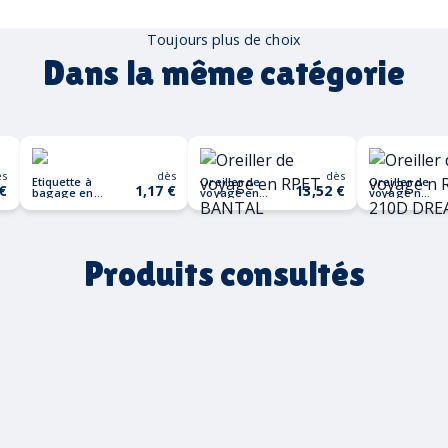
Toujours plus de choix
Dans la même catégorie
ès
dès
dès
Etiquette à
Oreiller de
Oreiller de
 €
1,17 €
13,52 €
bagage en
voyage en
voyage n
liège OVALIS
RPET BANTAL
RPET 210D
DREAMS
Produits consultés