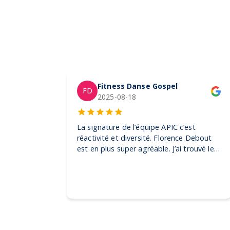
Fitness Danse Gospel
FD
2025-08-18
La signature de l’équipe APIC c’est
réactivité et diversité. Florence Debout
est en plus super agréable. J’ai trouvé les
produits dont j’avais besoin pour mes
clientes et également pour un événement
grand public. Je n’hésiterais pas à faire
appel à elle pour d’autres demandes