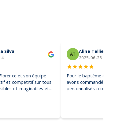
a Silva
Aline Tellier
AT
14
2025-06-23
 Florence et son équipe
Pour le baptême de notre fils, no
tif et compétitif sur tous
avons commandé des gobelets
sibles et imaginables et
personnalisés : conseil, rapidité,
tes de sociétés de la plus
créativité… le résultat final a conq
 gigantesque ! Je
l’impression tient. Nous constato
vement !
nos invités ont gardé et utilisent 
les gobelets 👍