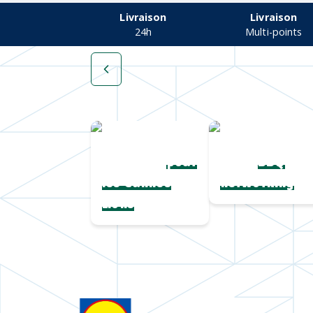
Livraison
Livraison
24h
Multi-points
Une collection
Chapeaux de
complète
paille
pour
BBQ
les Cannes
networking
Lions