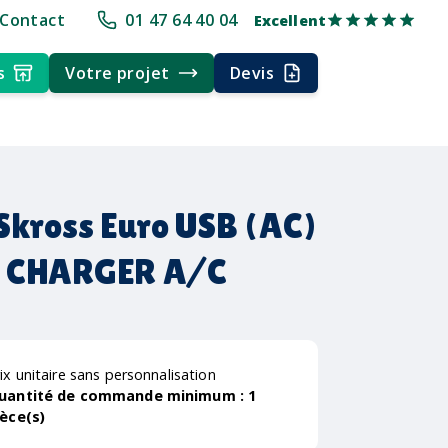
e
+30 ans d'expérience
Délai rapide
Délai rapide
Livraison multi-
Contact
01 47 64 40 04
Excellent
s
Votre projet
Devis
Skross Euro USB (AC)
 CHARGER A/C
ix unitaire sans personnalisation
uantité de commande minimum :
1
ièce(s)