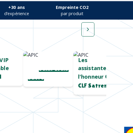
+30 ans
Empreinte CO2
d’expérience
par produit
VIP
Cadeau salon
Les
ble
assistantes à
pro
Saint Louis
l'honneur
l
Chez
Sucre
CLF Satrem