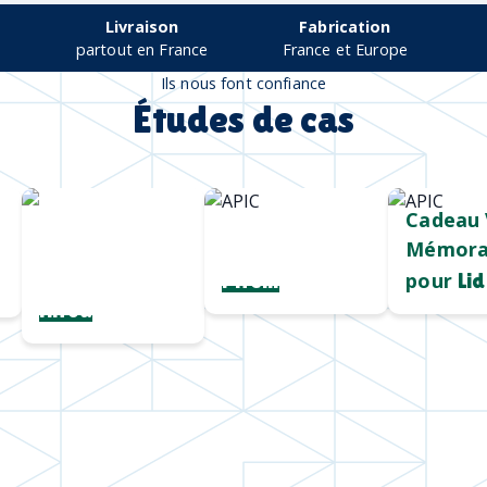
Livraison
Fabrication
partout en France
France et Europe
Ils nous font confiance
Études de cas
Chargeur sans
Mug durable
Cadeau 
fil
et qualitatif
Mémora
personnalisé
pour
Pirelli
Lid
Hiroa