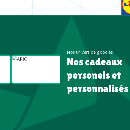
Nos univers de goodies
Nos cadeaux
Goodies
Goodies
Écologiques
High tech
personels et
personnalisés