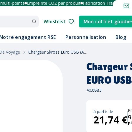
ti-points
Empreinte CO2 par produit
Fabrication France et Europ
Whishlist
Mon coffret goodie
Notre engagement RSE
Personnalisation
Blog
 De Voyage
Chargeur Skross Euro USB (AC) EURO USB CHARGER A/C
Chargeur 
EURO USB
40.6883
Pr
à partir de
21,74 €
Q
p