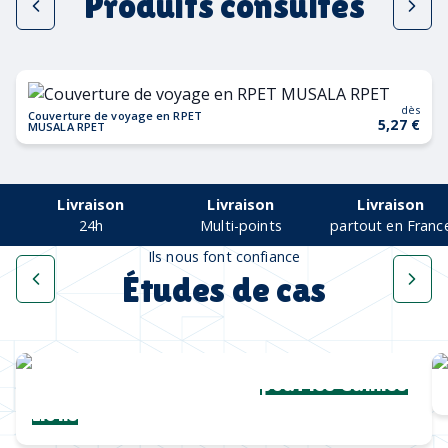
Produits consultés
dès
Couverture de voyage en RPET
5,27 €
MUSALA RPET
Livraison
Livraison
Livraison
24h
Multi-points
partout en Franc
Ils nous font confiance
Études de cas
Une collection complète
pour les Cannes
Lions