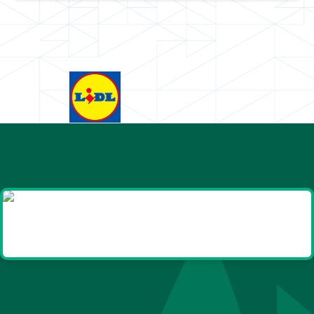
Goodies et cadeaux
été