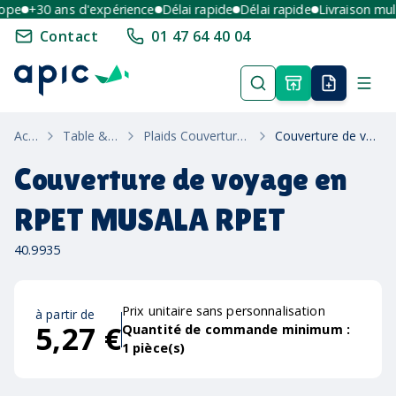
pe
+30 ans d'expérience
Délai rapide
Délai rapide
Livraison multi
Contact
01 47 64 40 04
Accueil
Table & Maison
Plaids Couvertures & Linge De Bain
Couverture de voyage en RPET MUSALA RPET
Couverture de voyage en
RPET MUSALA RPET
40.9935
Prix unitaire sans personnalisation
à partir de
5,27 €
Quantité de commande minimum :
1
pièce(s)