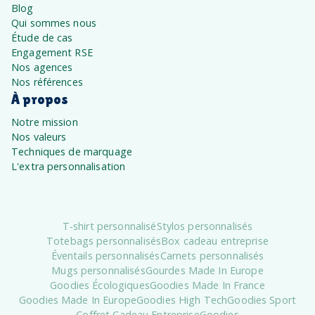
Blog
Qui sommes nous
Étude de cas
Engagement RSE
Nos agences
Nos références
À propos
Notre mission
Nos valeurs
Techniques de marquage
L'extra personnalisation
T-shirt personnalisé
Stylos personnalisés
Totebags personnalisés
Box cadeau entreprise
Éventails personnalisés
Carnets personnalisés
Mugs personnalisés
Gourdes Made In Europe
Goodies Écologiques
Goodies Made In France
Goodies Made In Europe
Goodies High Tech
Goodies Sport
Coffret Cadeau Entreprise
Goodies