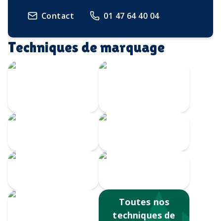
Contact
01 47 64 40 04
Techniques de marquage
Écusson imprimé
Transfert
avec bordure
Velours
brodée
Transfert
Broderie
numérique
Impression
Écusson gravé
numérique
Toutes nos
techniques de