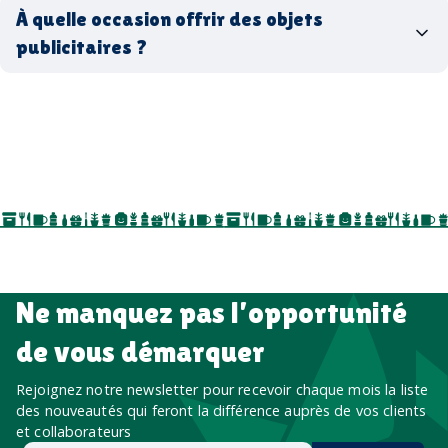
coffrets cadeaux
recyclés, fabriqués en France ou en Europe,
À quelle occasion offrir des objets
entreprise
goodies utiles au bureau
biodégradables ou réutilisables
publicitaires ?
accessoires sport
par ici
par là
goodies personnalisés
salons professionnels,
séminaires, cadeaux de fin d’année, onboarding,
événements internes, campagnes de prospection
salon professionnel
Ne manquez pas l’opportunité
de vous démarquer
Rejoignez notre newsletter pour recevoir chaque mois la liste
des nouveautés qui feront la différence auprès de vos clients
et collaborateurs