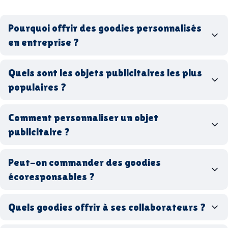
Pourquoi offrir des goodies personnalisés
en entreprise ?
goodies personnalisés
Quels sont les objets publicitaires les plus
populaires ?
goodies d’entreprise
Comment personnaliser un objet
stylos personnalisés
tote bags publicitaires
publicitaire ?
gourdes réutilisables
clés USB
t-
shirts à logo
Made in
Peut-on commander des goodies
France
Made in Europe
goodies hi-tech
écoresponsables ?
Quels goodies offrir à ses collaborateurs ?
goodies écologiques
matériaux