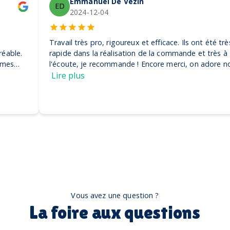
Emmanuel De Vezin
ED
2024-12-04
Travail très pro, rigoureux et efficace. Ils ont été très
rapide dans la réalisation de la commande et très à
l'écoute, je recommande ! Encore merci, on adore nos
casquettes
Lire plus
Vous avez une question ?
La foire aux questions