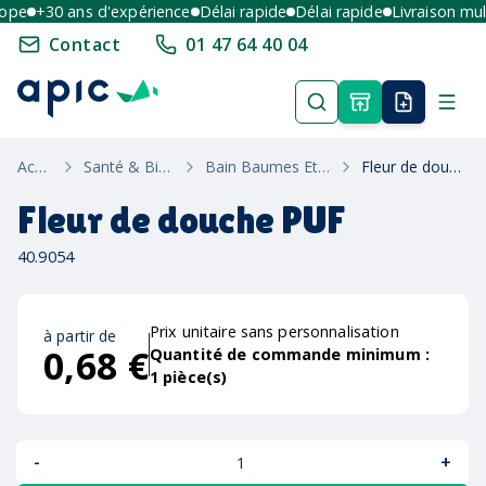
e
+30 ans d'expérience
Délai rapide
Délai rapide
Livraison multi
Contact
01 47 64 40 04
Accueil
Santé & Bien Etre
Bain Baumes Et Crèmes
Fleur de douche PUF
Fleur de douche PUF
40.9054
Prix unitaire sans personnalisation
à partir de
0,68 €
Quantité de commande minimum :
1
pièce(s)
-
+