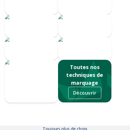
Velours
brodée
Transfert
Broderie
numérique
Impression
Écusson gravé
numérique
Toutes nos
techniques de
marquage
Découvrir
Sérigraphie
Toujours plus de choix