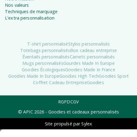
Nos valeurs
Techniques de marquage
L'extra personnalisation
T-shirt personnalisé
Stylos personnalisés
Totebags personnalisés
Box cadeau entreprise
Éventails personnalisés
Carnets personnalisés
Mugs personnalisés
Gourdes Made In Europe
Goodies Écologiques
Goodies Made In France
Goodies Made In Europe
Goodies High Tech
Goodies Sport
Coffret Cadeau Entreprise
Goodies
RGPD
CGV
© APIC
2026
- Goodies et cadeaux personnalisés
Site propulsé par Sylex