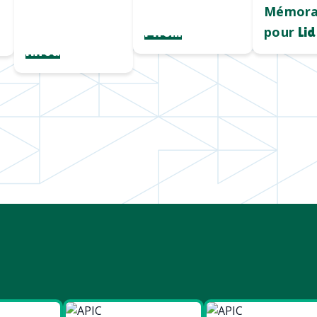
fil
et qualitatif
Mémora
personnalisé
pour
Pirelli
Lid
Hiroa