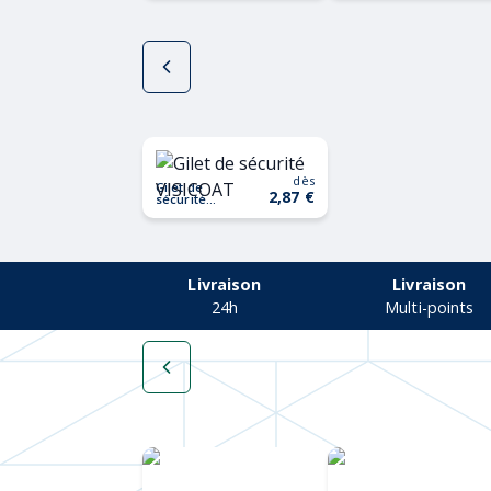
dès
Gilet de
2,87 €
sécurité
VISICOAT
Livraison
Livraison
24h
Multi-points
Une collection
Chapeaux de