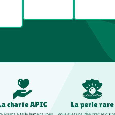
ies
Made in
Made in
t Bien
Europe
France
re
La charte APIC
La perle rare
e équipe à taille humaine vous
Vous avez une idée précise qui ne