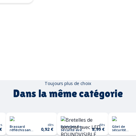
Toujours plus de choix
Dans la même catégorie
ès
dès
dès
Brassard
Bretelles de
Gilet de
 €
0,92 €
8,99 €
réfléchissant
sécurité avec
sécurité
32x3cm
LED
VISICOAT