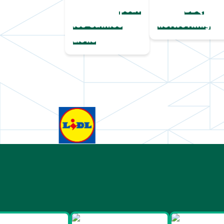
complète
paille
pour
BBQ
les Cannes
networking
Lions