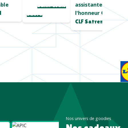
ble
assistantes à
pro
Saint Louis
l'honneur
l
Chez
Sucre
CLF Satrem
Nos univers de goodies
Nos cadeaux