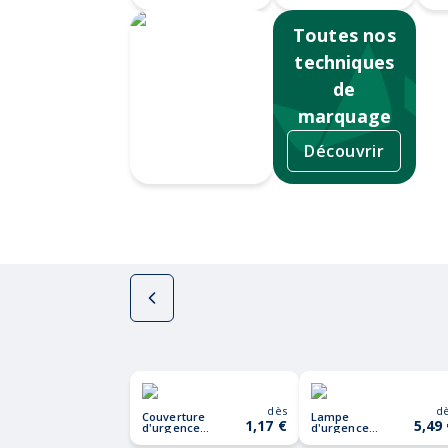
Toutes nos
techniques
de
marquage
Découvrir
Sérigraphie
dès
d
Couverture
Lampe
1,17 €
5,49
d'urgence
d'urgence
HELP
5LIGHTS