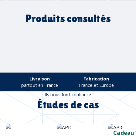
ENROLLO +
ROUNDVISIBLE
Produits consultés
Livraison
Fabrication
partout en France
France et Europe
Ils nous font confiance
Études de cas
Chargeur sans
Mug durable
Cadeau 