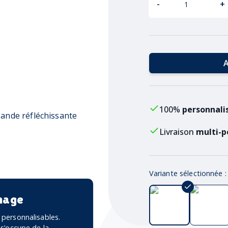
-
+
A
100%
personnali
bande réfléchissante
Livraison
multi-p
Variante sélectionnée 
mage
personnalisables.
 s’occupe de la