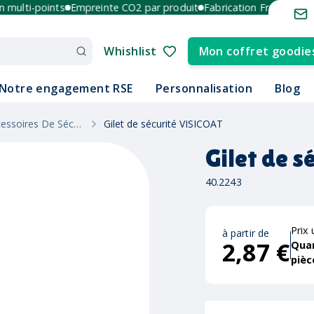
lti-points
Empreinte CO2 par produit
Fabrication France et Euro
Whishlist
Mon coffret goodie
Notre engagement RSE
Personnalisation
Blog
Outils Et Accessoires De Sécurité
Gilet de sécurité VISICOAT
Gilet de 
40.2243
Prix 
à partir de
2,87 €
Qua
pièc