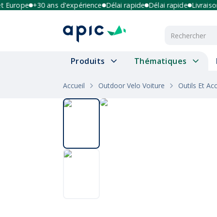
urope
+30 ans d'expérience
Délai rapide
Délai rapide
Livraison mu
Produits
Thématiques
Accueil
Outdoor Velo Voiture