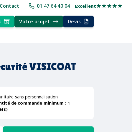
pe
+30 ans d'expérience
Délai rapide
Délai rapide
Livraison multi
Contact
01 47 64 40 04
Excellent
s
Votre projet
Devis
sécurité VISICOAT
unitaire sans personnalisation
ntité de commande minimum :
1
e(s)