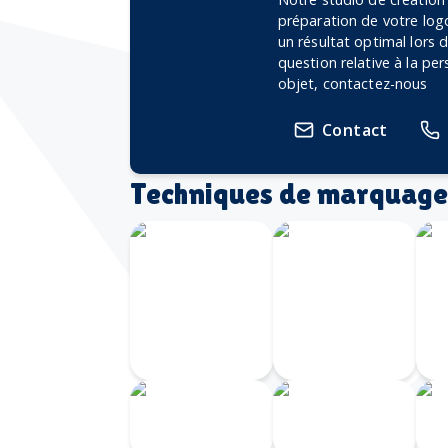
préparation de votre logo
un résultat optimal lors
question relative à la pe
objet, contactez-nous
Contact
Techniques de marquage
Écusson
imprimé
avec
Transfert
bordure
Velours
brodée
Transfert
Écusson
I
numérique
gravé