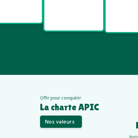
Goodies
Goodies et
Good
Salon pro
cadeaux
Santé e
été
êt
Offir pour conquérir
La charte APIC
Nos valeurs
Notr