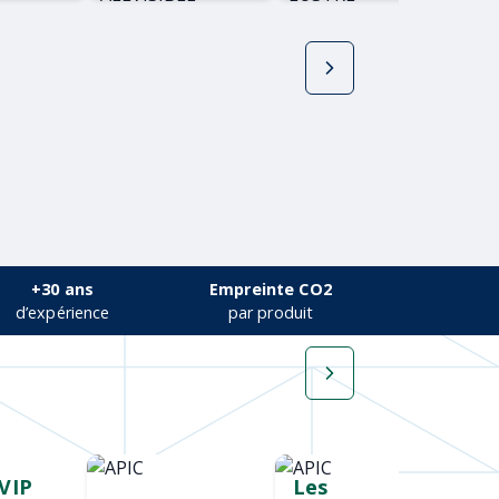
VIS
+30 ans
Empreinte CO2
d’expérience
par produit
VIP
Cadeau salon
Les