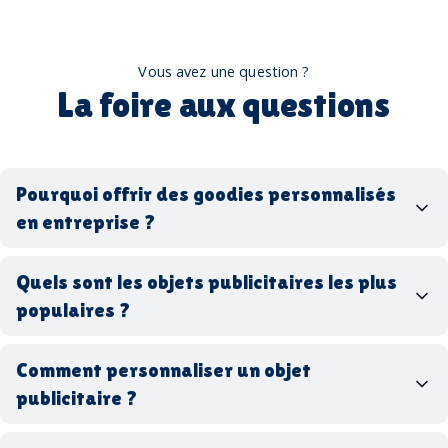
Vous avez une question ?
La foire aux questions
Pourquoi offrir des goodies personnalisés
en entreprise ?
goodies personnalisés
Quels sont les objets publicitaires les plus
populaires ?
goodies d’entreprise
Comment personnaliser un objet
stylos personnalisés
tote bags publicitaires
publicitaire ?
gourdes réutilisables
clés USB
t-
shirts à logo
Made in