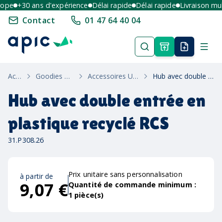
pe
+30 ans d'expérience
Délai rapide
Délai rapide
Livraison multi
Contact
01 47 64 40 04
Accueil
Goodies High-Tech
Accessoires Usb Et Souris
Hub avec double entrée en plastique recyclé RCS
Hub avec double entrée en
plastique recyclé RCS
31.P308.26
Prix unitaire sans personnalisation
à partir de
9,07 €
Quantité de commande minimum :
1
pièce(s)