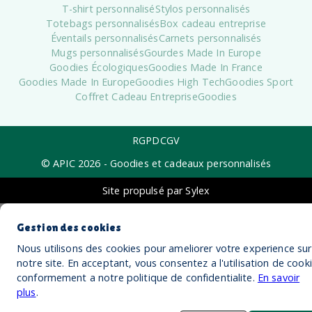
T-shirt personnalisé
Stylos personnalisés
Totebags personnalisés
Box cadeau entreprise
Éventails personnalisés
Carnets personnalisés
Mugs personnalisés
Gourdes Made In Europe
Goodies Écologiques
Goodies Made In France
Goodies Made In Europe
Goodies High Tech
Goodies Sport
Coffret Cadeau Entreprise
Goodies
RGPD
CGV
© APIC
2026
- Goodies et cadeaux personnalisés
Site propulsé par Sylex
Gestion des cookies
Nous utilisons des cookies pour ameliorer votre experience sur
notre site. En acceptant, vous consentez a l'utilisation de cook
conformement a notre politique de confidentialite.
En savoir
plus
.