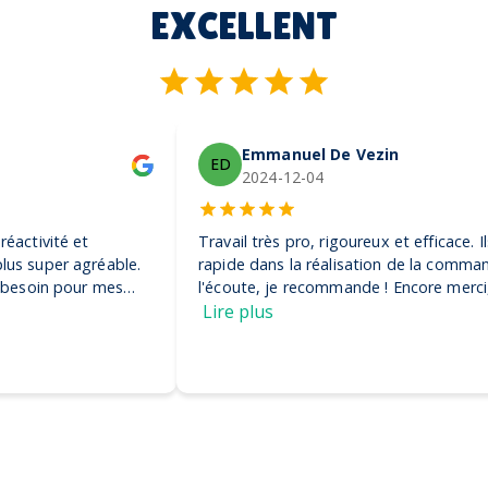
EXCELLENT
Emmanuel De Vezin
ED
2024-12-04
Travail très pro, rigoureux et efficace. Ils ont été très
rapide dans la réalisation de la commande et très à
l'écoute, je recommande ! Encore merci, on adore nos
casquettes
Lire plus