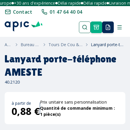
rope
+30 ans d'expérience
Délai rapide
Délai rapide
Livraison mul
Contact
01 47 64 40 04
Accueil
Bureau & Ecriture
Tours De Cou & Porte-Badges
Lanyard porte-téléphone AMESTE
Lanyard porte-téléphone
AMESTE
40.2120
Prix unitaire sans personnalisation
à partir de
0,88 €
Quantité de commande minimum :
1
pièce(s)