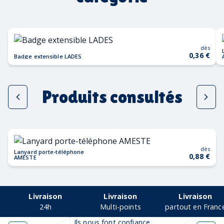
dès
0,36 €
Badge extensible LADES
Produits consultés
dès
Lanyard porte-téléphone
0,88 €
AMESTE
Livraison
Livraison
Livraison
24h
Multi-points
partout en Franc
Ils nous font confiance