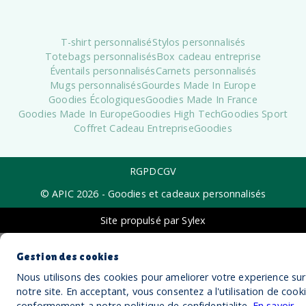
T-shirt personnalisé
Stylos personnalisés
Totebags personnalisés
Box cadeau entreprise
Éventails personnalisés
Carnets personnalisés
Mugs personnalisés
Gourdes Made In Europe
Goodies Écologiques
Goodies Made In France
Goodies Made In Europe
Goodies High Tech
Goodies Sport
Coffret Cadeau Entreprise
Goodies
RGPD
CGV
© APIC
2026
- Goodies et cadeaux personnalisés
Site propulsé par Sylex
Gestion des cookies
Nous utilisons des cookies pour ameliorer votre experience sur
notre site. En acceptant, vous consentez a l'utilisation de cook
conformement a notre politique de confidentialite.
En savoir