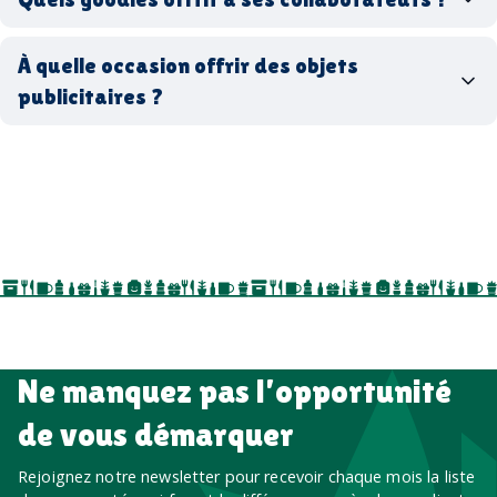
goodies écologiques
matériaux
coffrets cadeaux
recyclés, fabriqués en France ou en Europe,
À quelle occasion offrir des objets
entreprise
goodies utiles au bureau
biodégradables ou réutilisables
publicitaires ?
accessoires sport
par ici
par là
goodies personnalisés
salons professionnels,
séminaires, cadeaux de fin d’année, onboarding,
événements internes, campagnes de prospection
salon professionnel
Ne manquez pas l’opportunité
de vous démarquer
Rejoignez notre newsletter pour recevoir chaque mois la liste