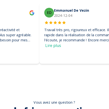
Emmanuel De Vezin
ED
2024-12-04
Travail très pro, rigoureux et efficace. Ils ont été très
rapide dans la réalisation de la commande et très à
l'écoute, je recommande ! Encore merci, on adore nos
casquettes
Lire plus
Vous avez une question ?