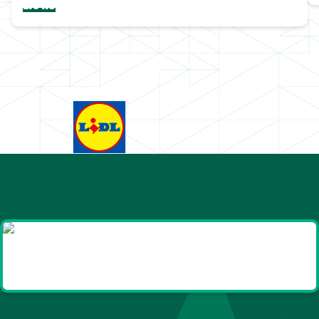
Lions
Goodies et cadeaux
été