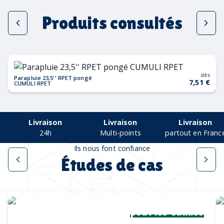
Produits consultés
dès
Parapluie 23,5'' RPET pongé
7,51 €
CUMULI RPET
Livraison
Livraison
Livraison
24h
Multi-points
partout en Franc
Ils nous font confiance
Études de cas
Une collection complète
pour les Cannes