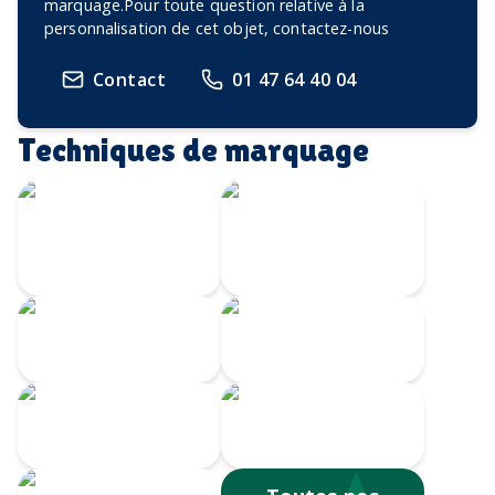
marquage.Pour toute question relative à la
personnalisation de cet objet, contactez-nous
Contact
01 47 64 40 04
Techniques de marquage
Écusson imprimé
Transfert
avec bordure
Velours
brodée
Transfert
Broderie
numérique
Impression
Écusson gravé
numérique