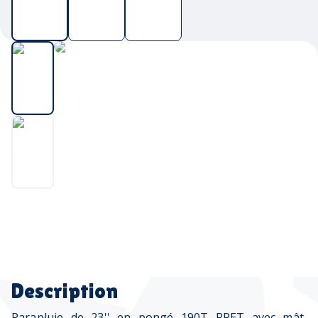
Description
Parapluie de 23'' en pongé 190T RPET avec mât,