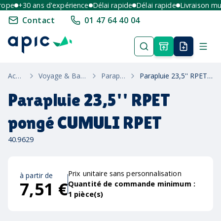
pe
+30 ans d'expérience
Délai rapide
Délai rapide
Livraison multi
Contact
01 47 64 40 04
Accueil
Voyage & Bagagerie
Parapluies
Parapluie 23,5'' RPET pongé CUMULI RPET
Parapluie 23,5'' RPET
pongé CUMULI RPET
40.9629
Prix unitaire sans personnalisation
à partir de
7,51 €
Quantité de commande minimum :
1
pièce(s)