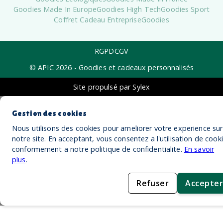
Goodies Made In Europe
Goodies High Tech
Goodies Sport
Coffret Cadeau Entreprise
Goodies
RGPD
CGV
© APIC
2026
- Goodies et cadeaux personnalisés
Site propulsé par Sylex
Gestion des cookies
Nous utilisons des cookies pour ameliorer votre experience sur
notre site. En acceptant, vous consentez a l'utilisation de cook
conformement a notre politique de confidentialite.
En savoir
plus
.
Refuser
Accepter