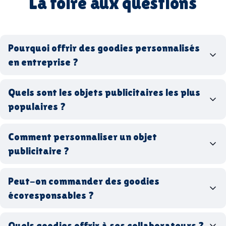
La foire aux questions
Pourquoi offrir des goodies personnalisés
en entreprise ?
goodies personnalisés
Quels sont les objets publicitaires les plus
populaires ?
goodies d’entreprise
Comment personnaliser un objet
stylos personnalisés
tote bags publicitaires
publicitaire ?
gourdes réutilisables
clés USB
t-
shirts à logo
Made in
Peut-on commander des goodies
France
Made in Europe
goodies hi-tech
écoresponsables ?
Quels goodies offrir à ses collaborateurs ?