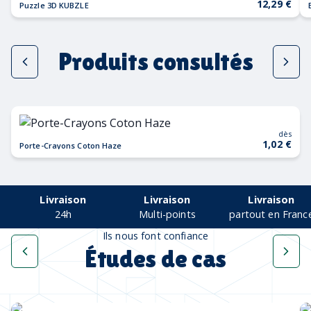
12,29 €
Puzzle 3D KUBZLE
Produits consultés
dès
1,02 €
Porte-Crayons Coton Haze
Livraison
Livraison
Livraison
24h
Multi-points
partout en Franc
Ils nous font confiance
Études de cas