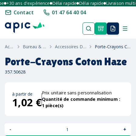
+30 ans d'expérience
Délai rapide
Délai rapide
Livraison multi-p
Contact
01 47 64 40 04
Accueil
Bureau & Ecriture
Accessoires De Bureau
Porte-Crayons Coton Haze
Porte-Crayons Coton Haze
357.50628
Prix unitaire sans personnalisation
à partir de
1,02 €
Quantité de commande minimum :
1
pièce(s)
-
+