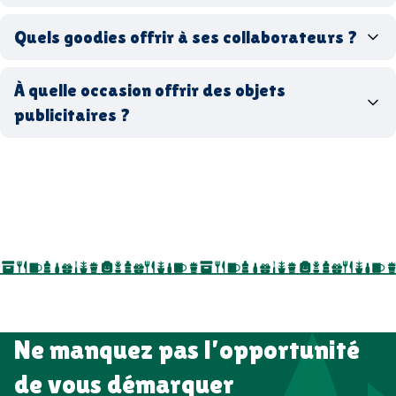
Quels goodies offrir à ses collaborateurs ?
goodies écologiques
matériaux
coffrets cadeaux
recyclés, fabriqués en France ou en Europe,
À quelle occasion offrir des objets
entreprise
goodies utiles au bureau
biodégradables ou réutilisables
publicitaires ?
accessoires sport
par ici
par là
goodies personnalisés
salons professionnels,
séminaires, cadeaux de fin d’année, onboarding,
événements internes, campagnes de prospection
salon professionnel
Ne manquez pas l’opportunité
de vous démarquer