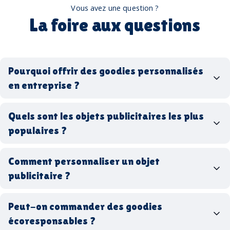
Vous avez une question ?
La foire aux questions
Pourquoi offrir des goodies personnalisés
en entreprise ?
goodies personnalisés
Quels sont les objets publicitaires les plus
populaires ?
goodies d’entreprise
Comment personnaliser un objet
stylos personnalisés
tote bags publicitaires
publicitaire ?
gourdes réutilisables
clés USB
t-
shirts à logo
Made in
Peut-on commander des goodies
France
Made in Europe
goodies hi-tech
écoresponsables ?