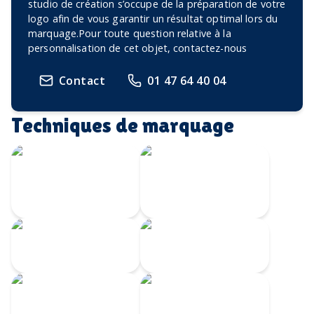
studio de création s’occupe de la préparation de votre
logo afin de vous garantir un résultat optimal lors du
marquage.Pour toute question relative à la
personnalisation de cet objet, contactez-nous
Contact
01 47 64 40 04
Techniques de marquage
Écusson imprimé
Transfert
avec bordure
Velours
brodée
Transfert
Broderie
numérique
Impression
Écusson gravé
numérique