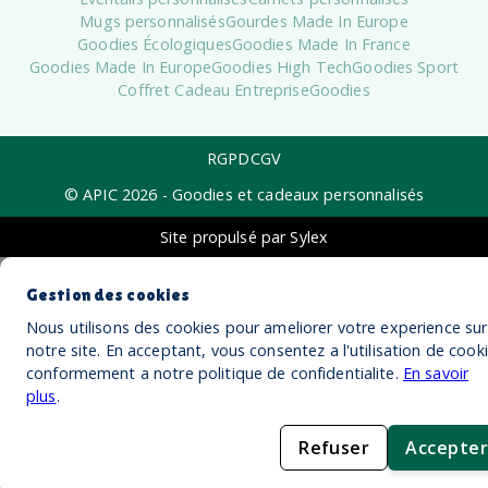
Mugs personnalisés
Gourdes Made In Europe
Goodies Écologiques
Goodies Made In France
Goodies Made In Europe
Goodies High Tech
Goodies Sport
Coffret Cadeau Entreprise
Goodies
RGPD
CGV
© APIC
2026
- Goodies et cadeaux personnalisés
Site propulsé par Sylex
Gestion des cookies
Nous utilisons des cookies pour ameliorer votre experience sur
notre site. En acceptant, vous consentez a l'utilisation de cook
conformement a notre politique de confidentialite.
En savoir
plus
.
Refuser
Accepter