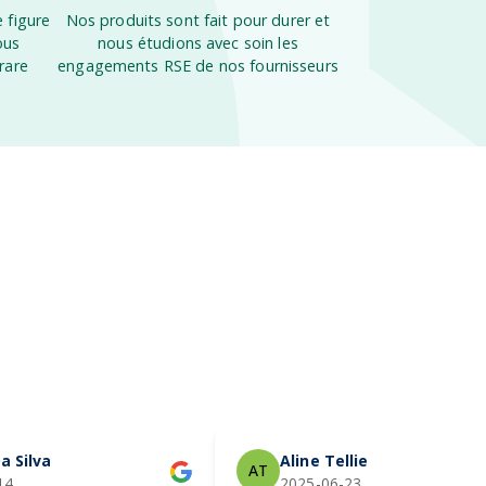
 figure
Nos produits sont fait pour durer et
ous
nous étudions avec soin les
rare
engagements RSE de nos fournisseurs
a Silva
Aline Tellier
AT
14
2025-06-23