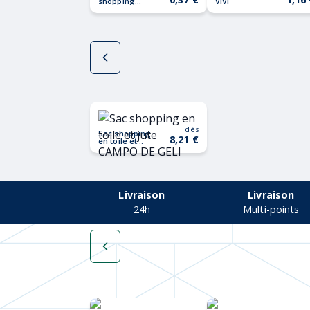
shopping
VIVI
TOTECOLOR
dès
Sac shopping
8,21 €
en toile et
jute CAMPO
DE GELI
Livraison
Livraison
24h
Multi-points