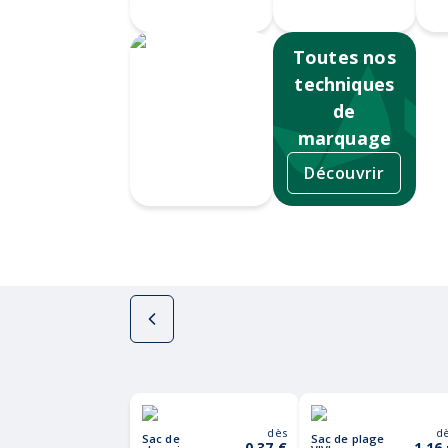
numérique
gravé
Toutes nos
techniques
de
marquage
Découvrir
Sérigraphie
dès
d
Sac de
Sac de plage
0,37 €
1,16