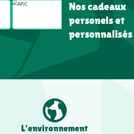
Nos cadeaux
Goodies
Goodies
Écologiques
High tech
personels et
personnalisés
L’environnement