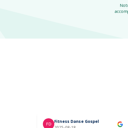
Notr
accomp
Fitness Danse Gospel
FD
2025-08-18