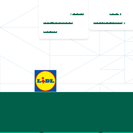
Une collection
Chapeaux de
complète
paille
pour
BBQ
les Cannes
networking
Lions