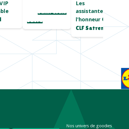
VIP
Cadeau salon
Les
ble
assistantes à
pro
Saint Louis
l'honneur
l
Chez
Sucre
CLF Satrem
Nos univers de goodies