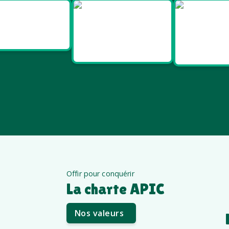
Goodies
Goodies et
Good
Salon pro
cadeaux
Santé e
été
êt
Offir pour conquérir
La charte APIC
Nos valeurs