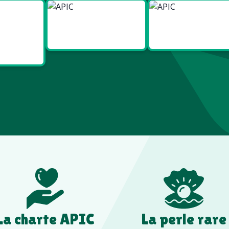
ies
Made in
Made in
t Bien
Europe
France
re
La charte APIC
La perle rare