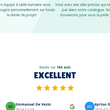
e équipe à taille humaine vous
Vous avez une idée précise qui ne
agne personnellement sur toute
par dans notre catalogue. N
la durée du projet
trouverons pour vous la perle 
Basée sur
184 avis
EXCELLENT
Emmanuel De Vezin
Ayrton D
ED
AD
2024-12-04
2025-07-