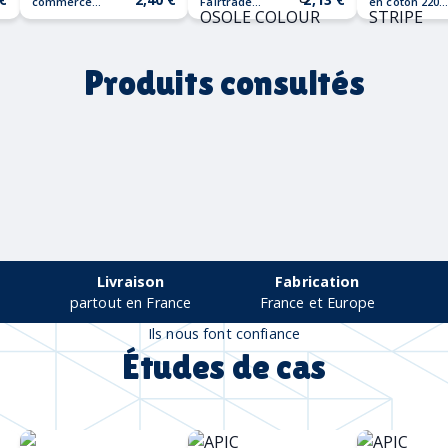
commerce
Fairtrade
en coton 220
OSOLE ++
140gr/m²
HEAVEN
OSOLE
STRIPE
COLOUR
Produits consultés
Livraison
Fabrication
partout en France
France et Europe
Ils nous font confiance
Études de cas