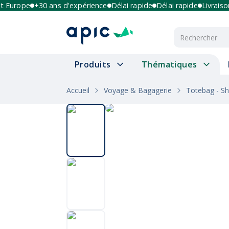
urope
+30 ans d'expérience
Délai rapide
Délai rapide
Livraison mu
Produits
Thématiques
Accueil
Voyage & Bagagerie
Totebag - S