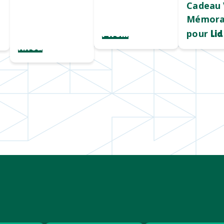
Chargeur sans
Mug durable
Cadeau 
fil
et qualitatif
Mémora
personnalisé
pour
Pirelli
Lid
Hiroa