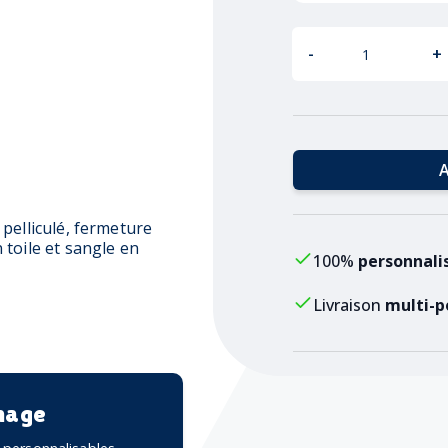
-
+
A
pelliculé, fermeture
toile et sangle en
100%
personnali
Livraison
multi-p
mage