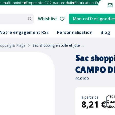
lti-points
Empreinte CO2 par produit
Fabrication France et Euro
Whishlist
Mon coffret goodie
Notre engagement RSE
Personnalisation
Blog
hopping & Plage
Sac shopping en toile et jute CAMPO DE GELI
Sac shoppi
CAMPO DE
40.6160
Prix 
à partir de
8,21 €
Qua
pièc