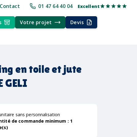
pe
+30 ans d'expérience
Délai rapide
Délai rapide
Livraison multi
Contact
01 47 64 40 04
Excellent
s
Votre projet
Devis
ng en toile et jute
 GELI
unitaire sans personnalisation
ntité de commande minimum :
1
e(s)