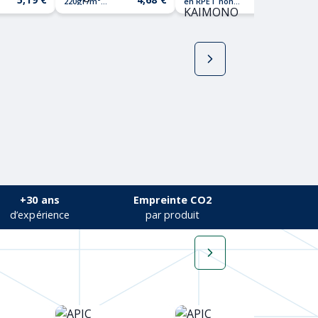
220gr/m²
en RPET non
en 
MARE
tissé
tis
KAIMONO
+30 ans
Empreinte CO2
d’expérience
par produit