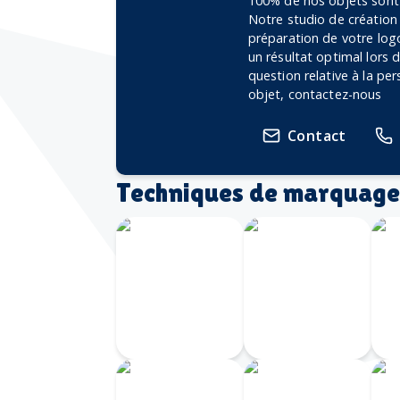
100% de nos objets sont 
Notre studio de création
préparation de votre logo
un résultat optimal lors
question relative à la pe
objet, contactez-nous
Contact
Techniques de marquage
Écusson
imprimé
avec
Transfert
bordure
Velours
brodée
Transfert
Écusson
I