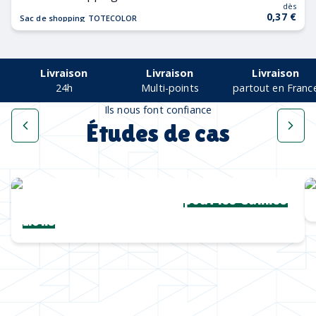
dès
0,37 €
Sac de shopping TOTECOLOR
Livraison
Livraison
Livraison
24h
Multi-points
partout en Franc
Ils nous font confiance
Études de cas
Une collection complète
pour les Cannes
Lions