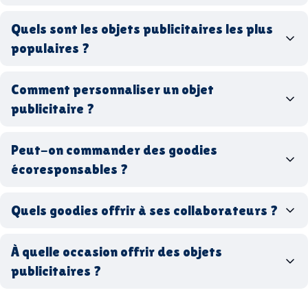
goodies personnalisés
Quels sont les objets publicitaires les plus
populaires ?
goodies d’entreprise
Comment personnaliser un objet
stylos personnalisés
tote bags publicitaires
publicitaire ?
gourdes réutilisables
clés USB
t-
shirts à logo
Made in
Peut-on commander des goodies
France
Made in Europe
goodies hi-tech
écoresponsables ?
Quels goodies offrir à ses collaborateurs ?
goodies écologiques
matériaux
coffrets cadeaux
recyclés, fabriqués en France ou en Europe,
À quelle occasion offrir des objets
entreprise
goodies utiles au bureau
biodégradables ou réutilisables
publicitaires ?
accessoires sport
par ici
par là
goodies personnalisés