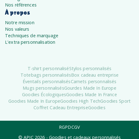
Nos références
À propos
Notre mission
Nos valeurs
Techniques de marquage
L'extra personnalisation
T-shirt personnalisé
Stylos personnalisés
Totebags personnalisés
Box cadeau entreprise
Éventails personnalisés
Carnets personnalisés
Mugs personnalisés
Gourdes Made In Europe
Goodies Écologiques
Goodies Made In France
Goodies Made In Europe
Goodies High Tech
Goodies Sport
Coffret Cadeau Entreprise
Goodies
RGPD
CGV
© APIC
2026
- Goodies et cadeaux personnalisés