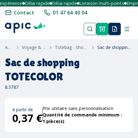
périence
Délai rapide
Délai rapide
Livraison multi-points
Emprein
Contact
01 47 64 40 04
Accueil
Voyage & Bagagerie
Totebag - Shopping & Plage
Sac de shopping TOTECOLOR
Sac de shopping
TOTECOLOR
8.3787
Prix unitaire sans personnalisation
à partir de
0,37 €
Quantité de commande minimum :
1
pièce(s)