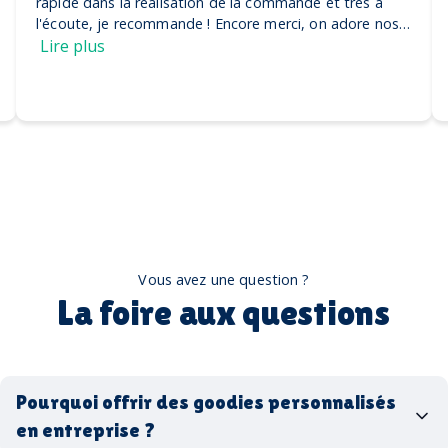
rapide dans la réalisation de la commande et très à
l'écoute, je recommande ! Encore merci, on adore nos
casquettes
Lire plus
Vous avez une question ?
La foire aux questions
Pourquoi offrir des goodies personnalisés
en entreprise ?