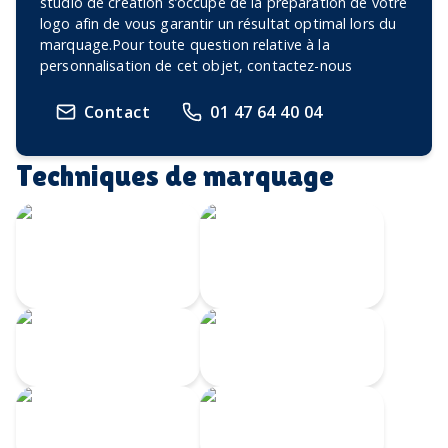
studio de création s’occupe de la préparation de votre
logo afin de vous garantir un résultat optimal lors du
marquage.Pour toute question relative à la
personnalisation de cet objet, contactez-nous
Contact
01 47 64 40 04
Techniques de marquage
Écusson imprimé
Transfert
avec bordure
Velours
brodée
Transfert
Broderie
numérique
Impression
Écusson gravé
numérique