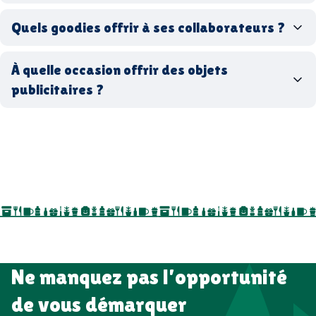
Quels goodies offrir à ses collaborateurs ?
goodies écologiques
matériaux
coffrets cadeaux
recyclés, fabriqués en France ou en Europe,
À quelle occasion offrir des objets
entreprise
goodies utiles au bureau
biodégradables ou réutilisables
publicitaires ?
accessoires sport
par ici
par là
goodies personnalisés
salons professionnels,
séminaires, cadeaux de fin d’année, onboarding,
événements internes, campagnes de prospection
salon professionnel
Ne manquez pas l’opportunité
de vous démarquer