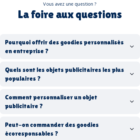
Vous avez une question ?
La foire aux questions
Pourquoi offrir des goodies personnalisés
en entreprise ?
goodies personnalisés
Quels sont les objets publicitaires les plus
populaires ?
goodies d’entreprise
Comment personnaliser un objet
stylos personnalisés
tote bags publicitaires
publicitaire ?
gourdes réutilisables
clés USB
t-
shirts à logo
Made in
Peut-on commander des goodies
France
Made in Europe
goodies hi-tech
écoresponsables ?