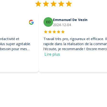
Emmanuel De Vezin
ED
2024-12-04
Travail très pro, rigoureux et efficace. Ils ont été très
rapide dans la réalisation de la commande et très à
l'écoute, je recommande ! Encore merci, on adore nos
casquettes
Lire plus