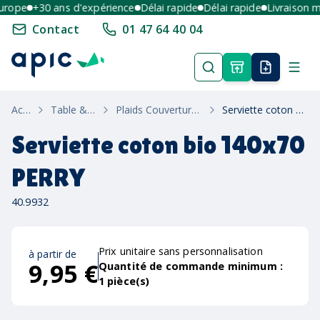
ope
+30 ans d'expérience
Délai rapide
Délai rapide
Livraison mult
Contact
01 47 64 40 04
Accueil
Table & Maison
Plaids Couvertures & Linge De Bain
Serviette coton bio 140x70 PERRY
Serviette coton bio 140x70
PERRY
40.9932
Prix unitaire sans personnalisation
à partir de
9,95 €
Quantité de commande minimum :
1
pièce(s)