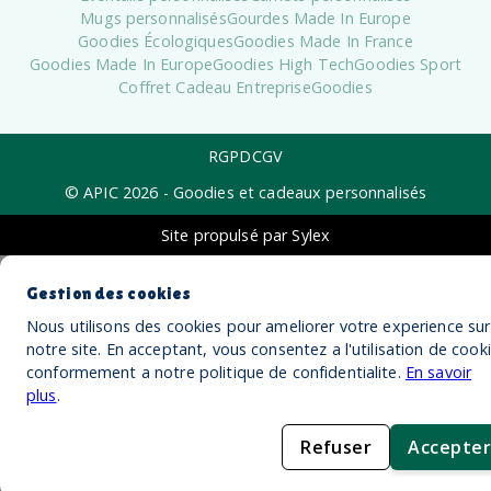
Mugs personnalisés
Gourdes Made In Europe
Goodies Écologiques
Goodies Made In France
Goodies Made In Europe
Goodies High Tech
Goodies Sport
Coffret Cadeau Entreprise
Goodies
RGPD
CGV
© APIC
2026
- Goodies et cadeaux personnalisés
Site propulsé par Sylex
Gestion des cookies
Nous utilisons des cookies pour ameliorer votre experience sur
notre site. En acceptant, vous consentez a l'utilisation de cook
conformement a notre politique de confidentialite.
En savoir
plus
.
Refuser
Accepter