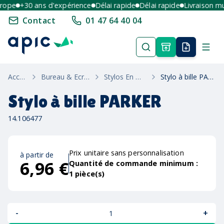
pe
+30 ans d'expérience
Délai rapide
Délai rapide
Livraison multi
Contact
01 47 64 40 04
Accueil
Bureau & Ecriture
Stylos En Métal
Stylo à bille PARKER
Stylo à bille PARKER
14.106477
Prix unitaire sans personnalisation
à partir de
6,96 €
Quantité de commande minimum :
1
pièce(s)
-
+