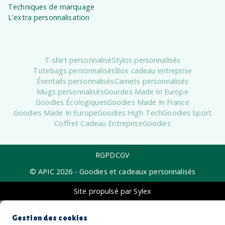
Techniques de marquage
L'extra personnalisation
T-shirt personnalisé
Stylos personnalisés
Totebags personnalisés
Box cadeau entreprise
Éventails personnalisés
Carnets personnalisés
Mugs personnalisés
Gourdes Made In Europe
Goodies Écologiques
Goodies Made In France
Goodies Made In Europe
Goodies High Tech
Goodies Sport
Coffret Cadeau Entreprise
Goodies
RGPD
CGV
© APIC
2026
- Goodies et cadeaux personnalisés
Site propulsé par Sylex
Gestion des cookies