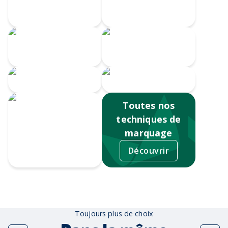
360
Gravure au laser
Impression
Doming
numérique
Serigrahie 360
Sérigraphie
Toutes nos
techniques de
marquage
Découvrir
Tampographie
Toujours plus de choix