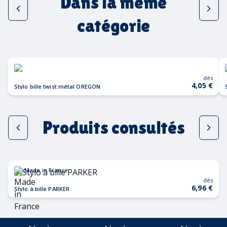
Dans la même
catégorie
dès
4,05 €
Stylo bille twist métal OREGON
Produits consultés
Made in France
dès
6,96 €
Stylo à bille PARKER