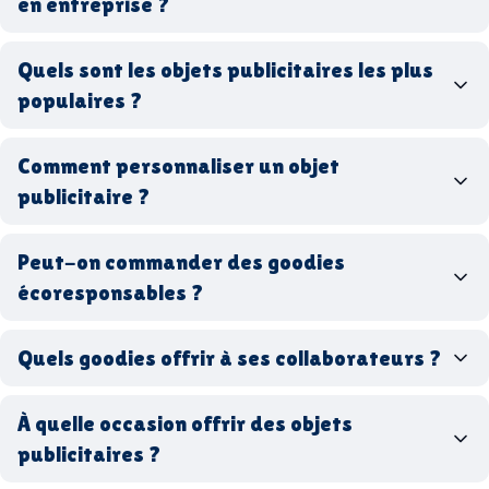
en entreprise ?
goodies personnalisés
Quels sont les objets publicitaires les plus
populaires ?
goodies d’entreprise
Comment personnaliser un objet
stylos personnalisés
tote bags publicitaires
publicitaire ?
gourdes réutilisables
clés USB
t-
shirts à logo
Made in
Peut-on commander des goodies
France
Made in Europe
goodies hi-tech
écoresponsables ?
Quels goodies offrir à ses collaborateurs ?
goodies écologiques
matériaux
coffrets cadeaux
recyclés, fabriqués en France ou en Europe,
À quelle occasion offrir des objets
entreprise
goodies utiles au bureau
biodégradables ou réutilisables
publicitaires ?
accessoires sport
par ici
par là