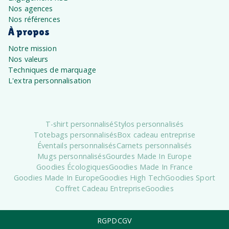
Nos agences
Nos références
À propos
Notre mission
Nos valeurs
Techniques de marquage
L'extra personnalisation
T-shirt personnalisé
Stylos personnalisés
Totebags personnalisés
Box cadeau entreprise
Éventails personnalisés
Carnets personnalisés
Mugs personnalisés
Gourdes Made In Europe
Goodies Écologiques
Goodies Made In France
Goodies Made In Europe
Goodies High Tech
Goodies Sport
Coffret Cadeau Entreprise
Goodies
RGPD
CGV