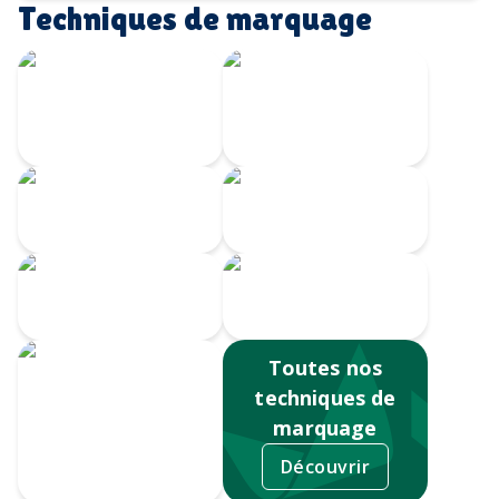
Techniques de marquage
Écusson imprimé
Transfert
avec bordure
Velours
brodée
Transfert
Broderie
numérique
Impression
Écusson gravé
numérique
Toutes nos
techniques de
marquage
Découvrir
Sérigraphie