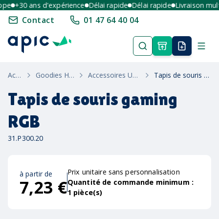
e
+30 ans d'expérience
Délai rapide
Délai rapide
Livraison multi-
Contact
01 47 64 40 04
Accueil
Goodies High-Tech
Accessoires Usb Et Souris
Tapis de souris gaming RGB
Tapis de souris gaming
RGB
31.P300.20
Prix unitaire sans personnalisation
à partir de
7,23 €
Quantité de commande minimum :
1
pièce(s)