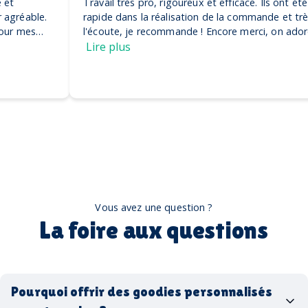
Travail très pro, rigoureux et efficace. Ils ont été très
rapide dans la réalisation de la commande et très à
l'écoute, je recommande ! Encore merci, on adore nos
casquettes
Lire plus
Vous avez une question ?
La foire aux questions
Pourquoi offrir des goodies personnalisés