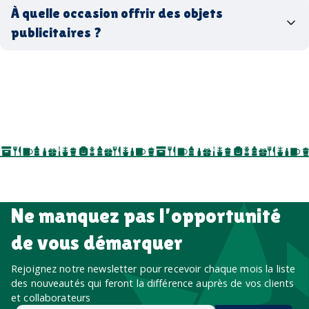
coffrets cadeaux
recyclés, fabriqués en France ou en Europe,
À quelle occasion offrir des objets
entreprise
goodies utiles au bureau
biodégradables ou réutilisables
publicitaires ?
accessoires sport
par ici
par là
goodies personnalisés
salons professionnels,
séminaires, cadeaux de fin d’année, onboarding,
événements internes, campagnes de prospection
salon professionnel
Ne manquez pas l’opportunité
de vous démarquer
Rejoignez notre newsletter pour recevoir chaque mois la liste
des nouveautés qui feront la différence auprès de vos clients
et collaborateurs