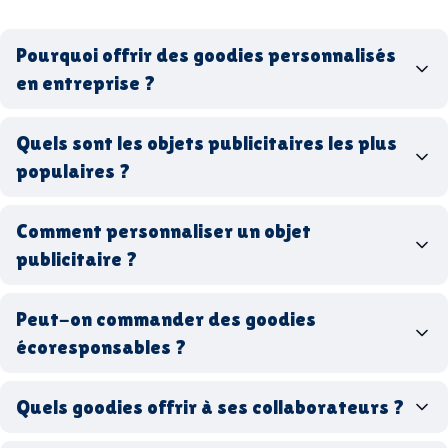
Pourquoi offrir des goodies personnalisés
en entreprise ?
goodies personnalisés
Quels sont les objets publicitaires les plus
populaires ?
goodies d’entreprise
Comment personnaliser un objet
stylos personnalisés
tote bags publicitaires
publicitaire ?
gourdes réutilisables
clés USB
t-
shirts à logo
Made in
Peut-on commander des goodies
France
Made in Europe
goodies hi-tech
écoresponsables ?
Quels goodies offrir à ses collaborateurs ?
goodies écologiques
matériaux