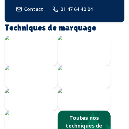
Contact
01 47 64 40 04
Techniques de marquage
Écusson imprimé
Transfert
avec bordure
Velours
brodée
Transfert
Broderie
numérique
Impression
Écusson gravé
numérique
Toutes nos
techniques de