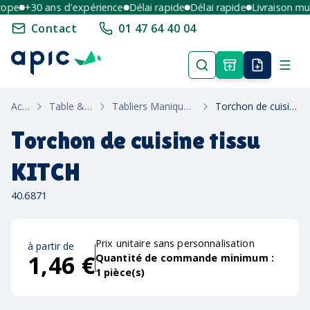
pe
+30 ans d'expérience
Délai rapide
Délai rapide
Livraison multi
Contact
01 47 64 40 04
Accueil
Table & Maison
Tabliers Maniques & Linge De Table
Torchon de cuisine tissu KITCH
Torchon de cuisine tissu
KITCH
40.6871
Prix unitaire sans personnalisation
à partir de
1,46 €
Quantité de commande minimum :
1
pièce(s)