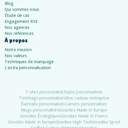
Blog
Qui sommes nous
Étude de cas
Engagement RSE
Nos agences
Nos références
À propos
Notre mission
Nos valeurs
Techniques de marquage
L'extra personnalisation
T-shirt personnalisé
Stylos personnalisés
Totebags personnalisés
Box cadeau entreprise
Éventails personnalisés
Carnets personnalisés
Mugs personnalisés
Gourdes Made In Europe
Goodies Écologiques
Goodies Made In France
Goodies Made In Europe
Goodies High Tech
Goodies Sport
Coffret Cadeau Entreprise
Goodies