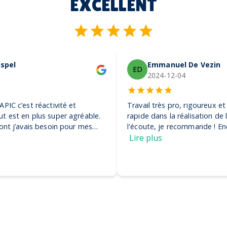
EXCELLENT
Emmanuel De Vezin
ED
2024-12-04
Travail très pro, rigoureux et efficace. Ils ont été très
rapide dans la réalisation de la commande et très à
l'écoute, je recommande ! Encore merci, on adore nos
casquettes
Lire plus