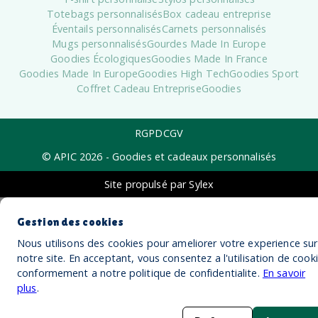
Totebags personnalisés
Box cadeau entreprise
Éventails personnalisés
Carnets personnalisés
Mugs personnalisés
Gourdes Made In Europe
Goodies Écologiques
Goodies Made In France
Goodies Made In Europe
Goodies High Tech
Goodies Sport
Coffret Cadeau Entreprise
Goodies
RGPD
CGV
© APIC
2026
- Goodies et cadeaux personnalisés
Site propulsé par Sylex
Gestion des cookies
Nous utilisons des cookies pour ameliorer votre experience sur
notre site. En acceptant, vous consentez a l'utilisation de cook
conformement a notre politique de confidentialite.
En savoir
plus
.