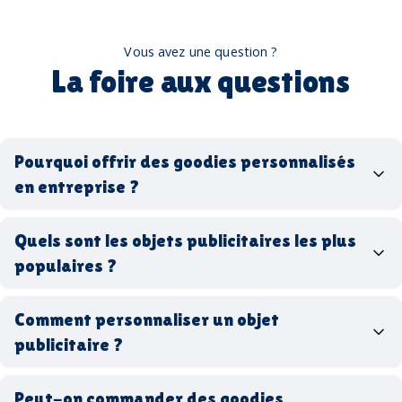
Vous avez une question ?
La foire aux questions
Pourquoi offrir des goodies personnalisés
en entreprise ?
goodies personnalisés
Quels sont les objets publicitaires les plus
populaires ?
goodies d’entreprise
Comment personnaliser un objet
stylos personnalisés
tote bags publicitaires
publicitaire ?
gourdes réutilisables
clés USB
t-
shirts à logo
Made in
Peut-on commander des goodies