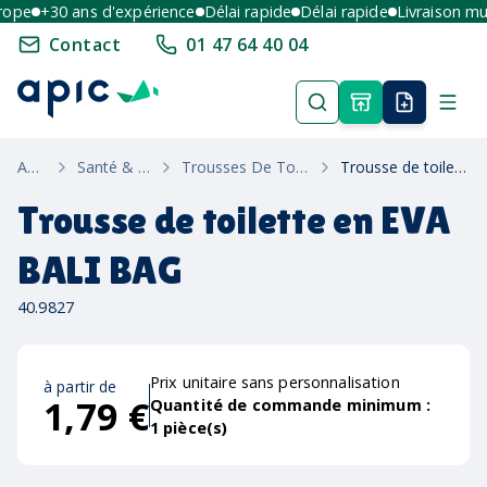
pe
+30 ans d'expérience
Délai rapide
Délai rapide
Livraison multi
Contact
01 47 64 40 04
Accueil
Santé & Bien Etre
Trousses De Toilette Et Maquillage
Trousse de toilette en EVA BALI BAG
Trousse de toilette en EVA
BALI BAG
40.9827
Prix unitaire sans personnalisation
à partir de
1,79 €
Quantité de commande minimum :
1
pièce(s)