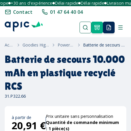
pe
+30 ans d'expérience
Délai rapide
Délai rapide
Livraison multi
Contact
01 47 64 40 04
Accueil
Goodies High-Tech
Powerbanks
Batterie de secours 10.000 mAh en plastique recyclé RCS
Batterie de secours 10.000
mAh en plastique recyclé
RCS
31.P322.66
Prix unitaire sans personnalisation
à partir de
20,91 €
Quantité de commande minimum
:
1
pièce(s)