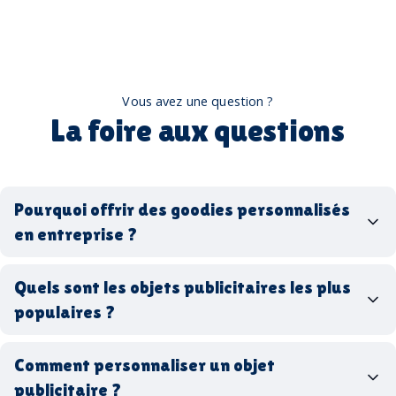
Vous avez une question ?
La foire aux questions
Pourquoi offrir des goodies personnalisés
en entreprise ?
goodies personnalisés
Quels sont les objets publicitaires les plus
populaires ?
goodies d’entreprise
Comment personnaliser un objet
stylos personnalisés
tote bags publicitaires
publicitaire ?
gourdes réutilisables
clés USB
t-