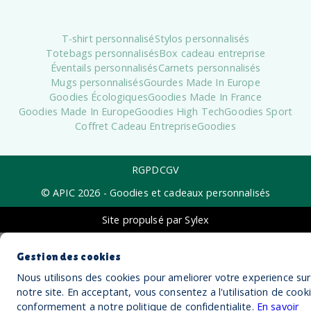
T-shirt personnalisé
Stylos personnalisés
Totebags personnalisés
Box cadeau entreprise
Éventails personnalisés
Carnets personnalisés
Mugs personnalisés
Gourdes Made In Europe
Goodies Écologiques
Goodies Made In France
Goodies Made In Europe
Goodies High Tech
Goodies Sport
Coffret Cadeau Entreprise
Goodies
RGPD
CGV
© APIC
2026
- Goodies et cadeaux personnalisés
Site propulsé par Sylex
Gestion des cookies
Nous utilisons des cookies pour ameliorer votre experience sur
notre site. En acceptant, vous consentez a l'utilisation de cook
conformement a notre politique de confidentialite.
En savoir