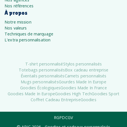
Nos références
À propos
Notre mission
Nos valeurs
Techniques de marquage
L'extra personnalisation
T-shirt personnalisé
Stylos personnalisés
Totebags personnalisés
Box cadeau entreprise
Éventails personnalisés
Carnets personnalisés
Mugs personnalisés
Gourdes Made In Europe
Goodies Écologiques
Goodies Made In France
Goodies Made In Europe
Goodies High Tech
Goodies Sport
Coffret Cadeau Entreprise
Goodies
RGPD
CGV
© APIC
2026
- Goodies et cadeaux personnalisés