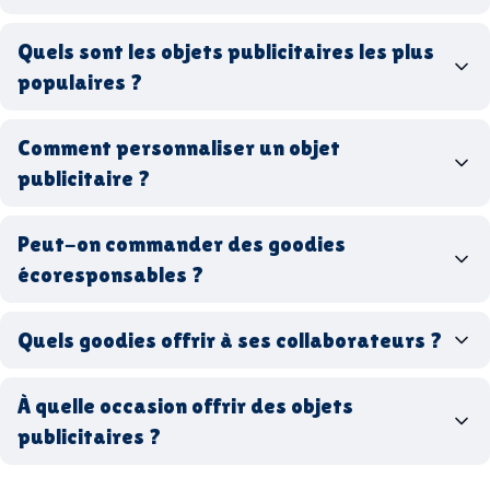
goodies personnalisés
Quels sont les objets publicitaires les plus
populaires ?
goodies d’entreprise
Comment personnaliser un objet
stylos personnalisés
tote bags publicitaires
publicitaire ?
gourdes réutilisables
clés USB
t-
shirts à logo
Made in
Peut-on commander des goodies
France
Made in Europe
goodies hi-tech
écoresponsables ?
Quels goodies offrir à ses collaborateurs ?
goodies écologiques
matériaux
coffrets cadeaux
recyclés, fabriqués en France ou en Europe,
À quelle occasion offrir des objets
entreprise
goodies utiles au bureau
biodégradables ou réutilisables
publicitaires ?
accessoires sport
par ici
par là
goodies personnalisés