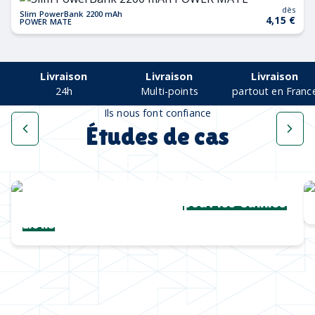
dès
Slim PowerBank 2200 mAh
4,15 €
POWER MATE
Livraison
Livraison
Livraison
24h
Multi-points
partout en Franc
Ils nous font confiance
Études de cas
Une collection complète
pour les Cannes
Lions