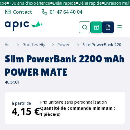
e
+30 ans d'expérience
Délai rapide
Délai rapide
Livraison multi-
Contact
01 47 64 40 04
Accueil
Goodies High-Tech
Powerbanks
Slim PowerBank 2200 mAh POWER MATE
Slim PowerBank 2200 mAh
POWER MATE
40.5001
Prix unitaire sans personnalisation
à partir de
4,15 €
Quantité de commande minimum :
1
pièce(s)