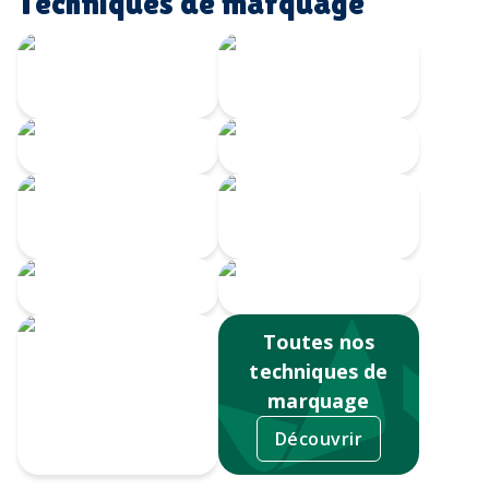
Techniques de marquage
Transfert
Gravure Laser
numérique
360
Gravure CO2
Gravure au laser
Impression
Doming
numérique
Serigrahie 360
Sérigraphie
Toutes nos
techniques de
marquage
Découvrir
Tampographie