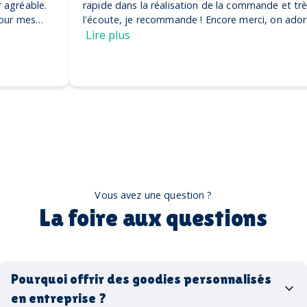
rapide dans la réalisation de la commande et très à
l'écoute, je recommande ! Encore merci, on adore nos
casquettes
Lire plus
Vous avez une question ?
La foire aux questions
Pourquoi offrir des goodies personnalisés
en entreprise ?