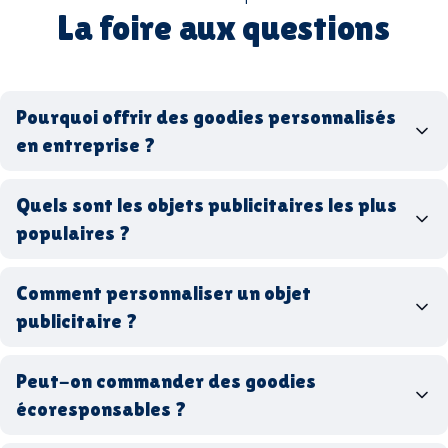
La foire aux questions
Pourquoi offrir des goodies personnalisés
en entreprise ?
goodies personnalisés
Quels sont les objets publicitaires les plus
populaires ?
goodies d’entreprise
Comment personnaliser un objet
stylos personnalisés
tote bags publicitaires
publicitaire ?
gourdes réutilisables
clés USB
t-
shirts à logo
Made in
Peut-on commander des goodies
France
Made in Europe
goodies hi-tech
écoresponsables ?