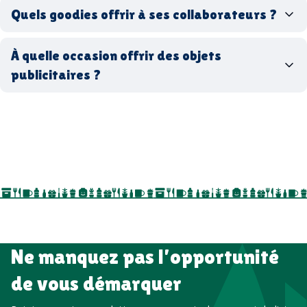
Quels goodies offrir à ses collaborateurs ?
goodies écologiques
matériaux
coffrets cadeaux
recyclés, fabriqués en France ou en Europe,
À quelle occasion offrir des objets
entreprise
goodies utiles au bureau
biodégradables ou réutilisables
publicitaires ?
accessoires sport
par ici
par là
goodies personnalisés
salons professionnels,
séminaires, cadeaux de fin d’année, onboarding,
événements internes, campagnes de prospection
salon professionnel
Ne manquez pas l’opportunité
de vous démarquer