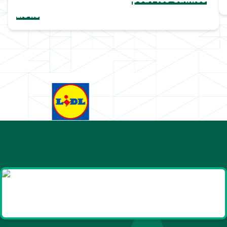
Lions
Goodies et cadeaux
été