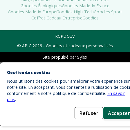
Goodies Écologiques
Goodies Made In France
Goodies Made In Europe
Goodies High Tech
Goodies Sport
Coffret Cadeau Entreprise
Goodies
RGPD
CGV
© APIC
2026
- Goodies et cadeaux personnalisés
Site propulsé par Sylex
Gestion des cookies
Nous utilisons des cookies pour ameliorer votre experience sur
notre site. En acceptant, vous consentez a l'utilisation de cook
conformement a notre politique de confidentialite.
En savoir
plus
.
Refuser
Accepter