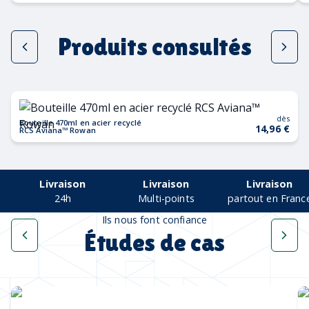
Produits consultés
dès
Bouteille 470ml en acier recyclé
14,96 €
RCS Aviana™ Rowan
Livraison
Livraison
Livraison
24h
Multi-points
partout en Franc
Ils nous font confiance
Études de cas
Une collection complète
pour les Cannes