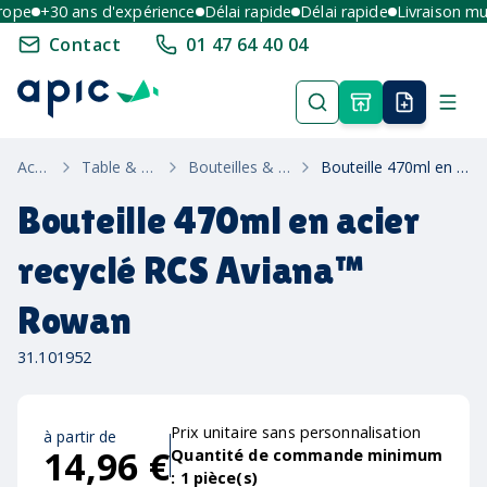
pe
+30 ans d'expérience
Délai rapide
Délai rapide
Livraison multi
Contact
01 47 64 40 04
Accueil
Table & Maison
Bouteilles & Gourdes
Bouteille 470ml en acier recyclé RCS Aviana™ Rowan
Bouteille 470ml en acier
recyclé RCS Aviana™
Rowan
31.101952
Prix unitaire sans personnalisation
à partir de
14,96 €
Quantité de commande minimum
:
1
pièce(s)