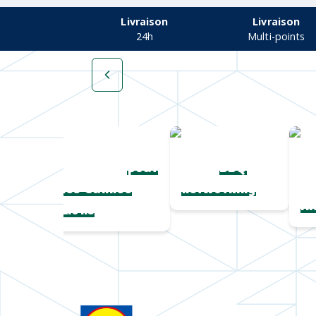
Livraison
Livraison
24h
Multi-points
Une collection
Chapeaux de
Ch
fil
complète
paille
pour
BBQ
pe
les Cannes
networking
Hi
Lions