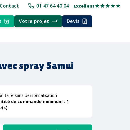
e
+30 ans d'expérience
Délai rapide
Délai rapide
Livraison multi
Contact
01 47 64 40 04
Excellent
s
Votre projet
Devis
 avec spray Samui
unitaire sans personnalisation
ntité de commande minimum :
1
e(s)