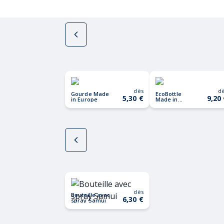
dès
d
Gourde Made
EcoBottle
5,30 €
9,20
in Europe
Made in
Europe
dès
Bouteille avec
6,30 €
spray Samui