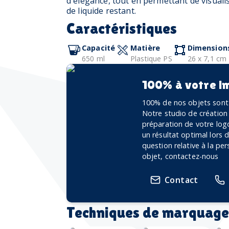
d'élégance, tout en permettant de visuali
de liquide restant.
Caractéristiques
Capacité
Matière
Dimension
650 ml
Plastique PS
26 x 7,1 cm
100% à votre i
100% de nos objets sont 
Notre studio de création
préparation de votre logo
un résultat optimal lors
question relative à la pe
objet, contactez-nous
Contact
Techniques de marquage