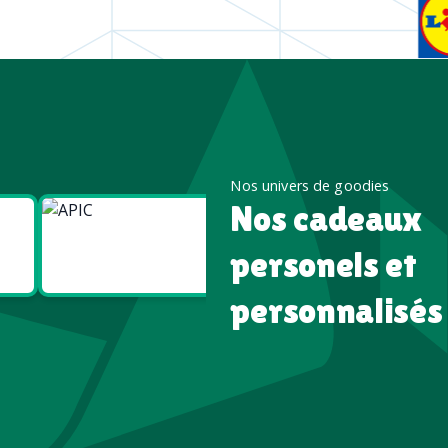
Nos univers de goodies
Nos cadeaux
Goodies
Goodies
Écologiques
High tech
personels et
personnalisés