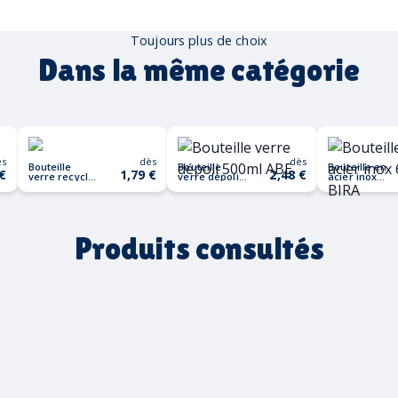
Toujours plus de choix
Dans la même catégorie
ès
dès
dès
Bouteille
Bouteille
Bouteille en
 €
1,79 €
2,48 €
verre recyclé
verre dépoli
acier inox
500 ml EBOR
500ml ABE
650ml BIRA
Produits consultés