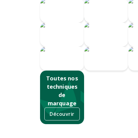
Transfert
Gravure
numérique
Laser 360
G
Gravure au
I
laser
Doming
Serigrahie
360
Sérigraphie
Ta
Toutes nos
techniques
de
marquage
Découvrir