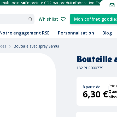
lti-points
Empreinte CO2 par produit
Fabrication France et Europ
Whishlist
Mon coffret goodie
Notre engagement RSE
Personnalisation
Blog
rdes
Bouteille avec spray Samui
Bouteille
182.PLR000779
Prix 
à partir de
6,30 €
Qua
pièc