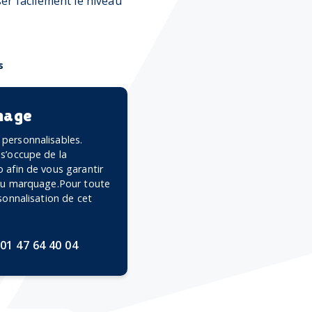
ser facilement le niveau
s
mage
personnalisables.
 s’occupe de la
 afin de vous garantir
 du marquage.Pour toute
rsonnalisation de cet
01 47 64 40 04