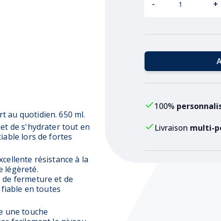
-
+
A
100%
personnali
t au quotidien. 650 ml.
met de s'hydrater tout en
Livraison
multi-p
iable lors de fortes
cellente résistance à la
e légèreté.
p de fermeture et de
 fiable en toutes
te une touche