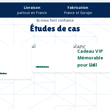
Livraison
Fabrication
partout en France
France et Europe
Ils nous font confiance
Études de cas
argeur sans
Mug durable
Cadeau VIP
et qualitatif
Mémorable
rsonnalisé
pour
Pirelli
Lidl
roa