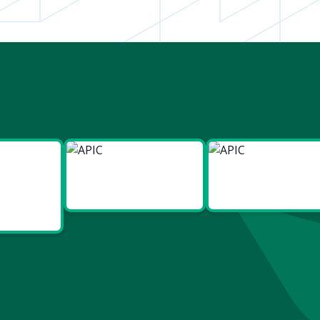
ies
Made in
Made in
t Bien
Europe
France
re