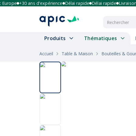
urope
+30 ans d'expérience
Délai rapide
Délai rapide
Livraison mu
Produits
Thématiques
Accueil
Table & Maison
Bouteilles & Gou