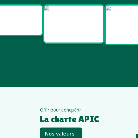
Goodies
Goodies et
Good
Salon pro
cadeaux
Santé e
été
êt
Offir pour conquérir
La charte APIC
Nos valeurs