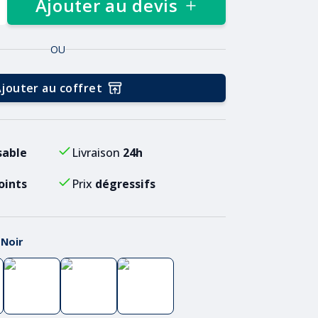
Ajouter au devis
OU
jouter au coffret
sable
Livraison
24h
oints
Prix
dégressifs
:
Noir