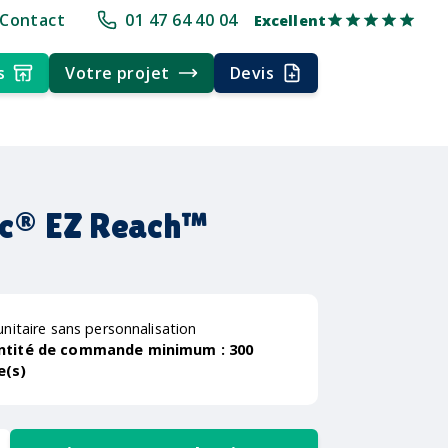
+30 ans d'expérience
Délai rapide
Délai rapide
Livraison multi-p
Contact
01 47 64 40 04
Excellent
s
Votre projet
Devis
ic® EZ Reach™
unitaire sans personnalisation
ntité de commande minimum :
300
e(s)