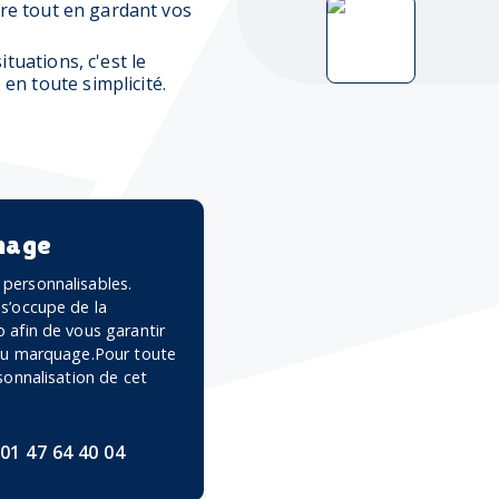
ndre tout en gardant vos
ituations, c'est le
en toute simplicité.
mage
personnalisables.
 s’occupe de la
 afin de vous garantir
 du marquage.Pour toute
rsonnalisation de cet
01 47 64 40 04