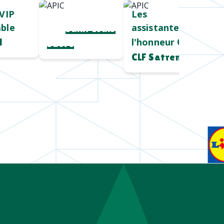
VIP
Cadeau salon
Les
ble
assistantes à
pro
Saint Louis
l'honneur
l
Chez
Sucre
CLF Satrem