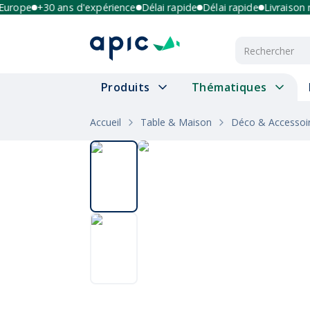
rope
+30 ans d'expérience
Délai rapide
Délai rapide
Livraison mul
Produits
Thématiques
Accueil
Table & Maison
Déco & Accessoi