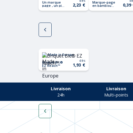
dès
d
Un marque
Marque-page
2,23 €
0,39
page , un pin
en bambou
GROWBOOKMARK™
KUMAKU
Made in Europe
dès
Briquet Bic®
1,93 €
EZ Reach™
Livraison
Livraison
24h
Multi-points