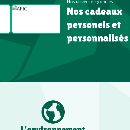
Nos univers de goodies
Nos cadeaux
Goodies
Goodies
Écologiques
High tech
personels et
personnalisés
L’environnement