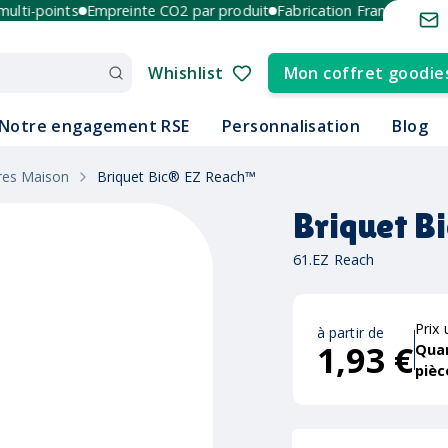
ti-points
Empreinte CO2 par produit
Fabrication France et Europe
Whishlist
Mon coffret goodie
Notre engagement RSE
Personnalisation
Blog
res Maison
Briquet Bic® EZ Reach™
Briquet B
61.EZ Reach
Prix 
à partir de
1,93 €
Qua
pièc