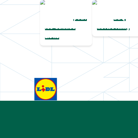
Une collection
Chapeaux de
complète
paille
pour
BBQ
les Cannes
networking
Lions