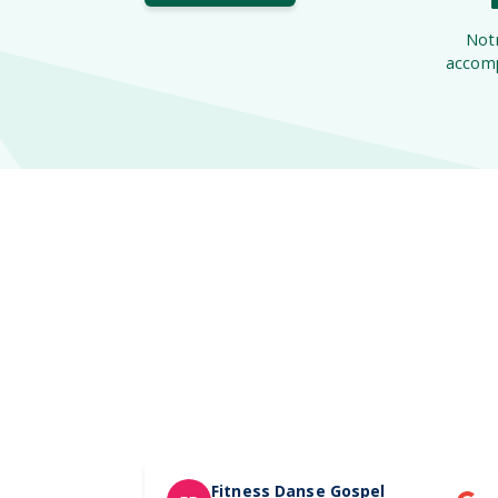
Notr
accomp
Fitness Danse Gospel