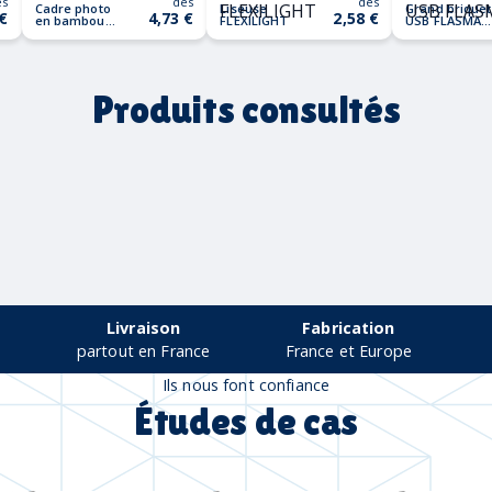
ès
dès
dès
Cadre photo
Liseuse
Grand briquet
 €
4,73 €
2,58 €
en bambou
FLEXILIGHT
USB FLASMA
GAZO
PLUS
Produits consultés
Livraison
Fabrication
partout en France
France et Europe
Ils nous font confiance
Études de cas