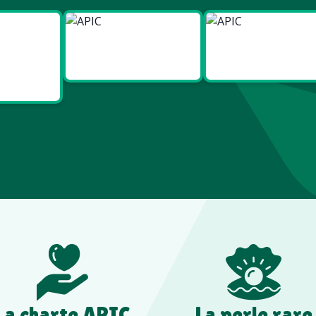
ies
Made in
Made in
t Bien
Europe
France
re
La charte APIC
La perle rare