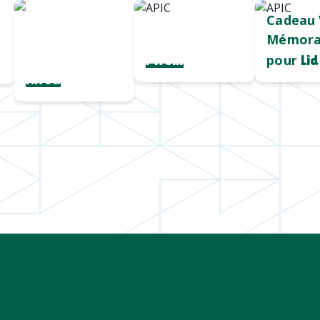
Chargeur sans
Mug durable
Cadeau 
fil
et qualitatif
Mémora
personnalisé
pour
Pirelli
Lid
Hiroa