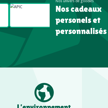
Nos univers de goodies
Nos cadeaux
Goodies
Goodies
Écologiques
High tech
personels et
personnalisés
L’environnement