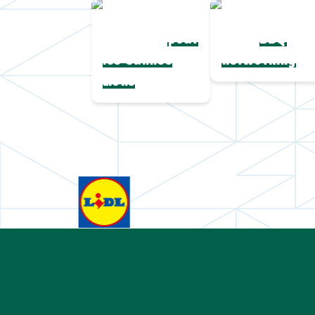
Une collection
Chapeaux de
complète
paille
pour
BBQ
les Cannes
networking
Lions