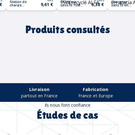
Station de
Chargeur
Chargeur
 €
9,61 €
6,38 €
charge
sans fil 15W
sans fil en
pliable ORIO
recyclé ALFA
acacia
ACAWAI
Produits consultés
Livraison
Fabrication
partout en France
France et Europe
Ils nous font confiance
Études de cas