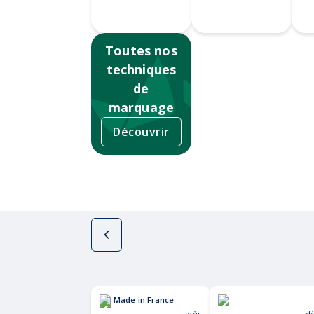
360
Sérigraphie
Ta
Toutes nos
techniques
de
marquage
Découvrir
Made in France
dès
d