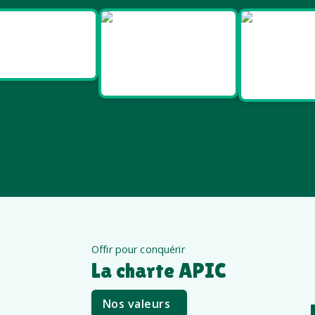
Goodies
Goodies et
Good
Salon pro
cadeaux
Santé e
été
êt
Offir pour conquérir
La charte APIC
Nos valeurs