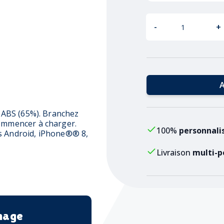
-
+
A
t ABS (65%). Branchez
commencer à charger.
100%
personnali
rs Android, iPhone®® 8,
Livraison
multi-p
mage