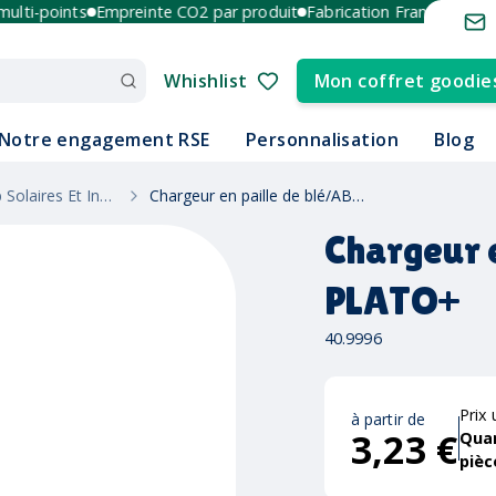
i-points
Empreinte CO2 par produit
Fabrication France et Europe
Whishlist
Mon coffret goodie
Notre engagement RSE
Personnalisation
Blog
Chargeurs Usb Solaires Et Induction
Chargeur en paille de blé/ABS PLATO+
Chargeur 
PLATO+
40.9996
Prix 
à partir de
3,23 €
Qua
pièc