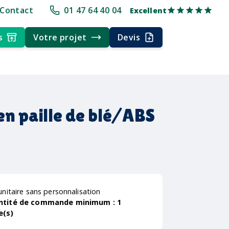
+30 ans d'expérience
Délai rapide
Délai rapide
Livraison multi-p
Contact
01 47 64 40 04
Excellent
s
Votre projet
Devis
en paille de blé/ABS
unitaire sans personnalisation
ntité de commande minimum :
1
e(s)