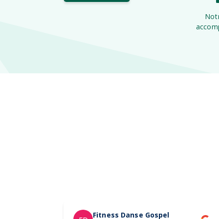
Notr
accomp
Fitness Danse Gospel