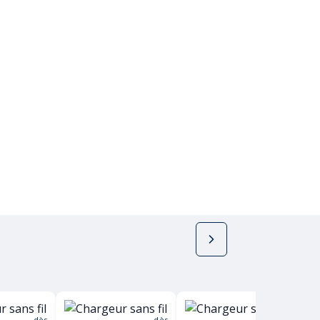
dès
dès
dès