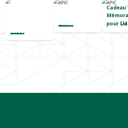
Chargeur sans
Mug durable
Cadeau 
fil
et qualitatif
Mémora
personnalisé
pour
Pirelli
Lid
Hiroa