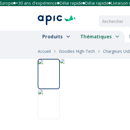
ope
+30 ans d'expérience
Délai rapide
Délai rapide
Livraison mult
Produits
Thématiques
Accueil
Goodies High-Tech