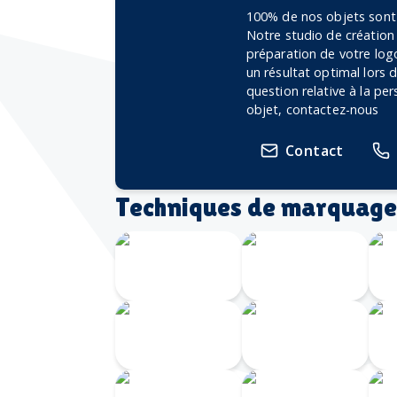
100% de nos objets sont 
Notre studio de création
préparation de votre logo
un résultat optimal lors
question relative à la pe
objet, contactez-nous
Contact
Techniques de marquage
Transfert
Gravure
numérique
Laser 360
G
Gravure au
I
laser
Doming
Serigrahie