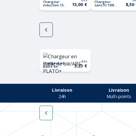
Chargeur
Chargeur
15,00 €
8,50
induction 15W
sans fil 15W
Made in
bambou
France
Vanessa
dès
Chargeur en
3,23 €
paille de
blé/ABS
PLATO+
Livraison
Livraison
24h
Multi-points