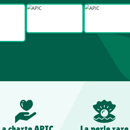
ies
Made in
Made in
t Bien
Europe
France
re
La charte APIC
La perle rare