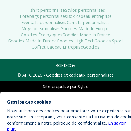
T-shirt personnalisé
Stylos personnalisés
Totebags personnalisés
Box cadeau entreprise
Éventails personnalisés
Carnets personnalisés
Mugs personnalisés
Gourdes Made In Europe
Goodies Écologiques
Goodies Made In France
Goodies Made In Europe
Goodies High Tech
Goodies Sport
Coffret Cadeau Entreprise
Goodies
RGPD
CGV
© APIC
2026
- Goodies et cadeaux personnalisés
Site propulsé par Sylex
Gestion des cookies
Nous utilisons des cookies pour ameliorer votre experience sur
notre site. En acceptant, vous consentez a l'utilisation de cook
conformement a notre politique de confidentialite.
En savoir
plus
.