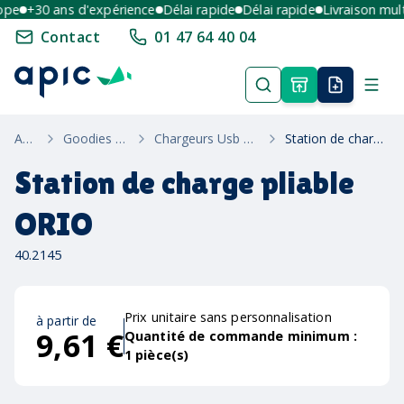
e
+30 ans d'expérience
Délai rapide
Délai rapide
Livraison multi-
Contact
01 47 64 40 04
Accueil
Goodies High-Tech
Chargeurs Usb Solaires Et Induction
Station de charge pliable ORIO
Station de charge pliable
ORIO
40.2145
Prix unitaire sans personnalisation
à partir de
9,61 €
Quantité de commande minimum :
1
pièce(s)