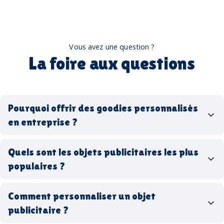
Vous avez une question ?
La foire aux questions
Pourquoi offrir des goodies personnalisés
en entreprise ?
goodies personnalisés
Quels sont les objets publicitaires les plus
populaires ?
goodies d’entreprise
Comment personnaliser un objet
stylos personnalisés
tote bags publicitaires
publicitaire ?
gourdes réutilisables
clés USB
t-
shirts à logo