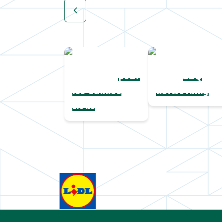
Une collection
Chapeaux de
complète
paille
pour
BBQ
les Cannes
networking
Lions