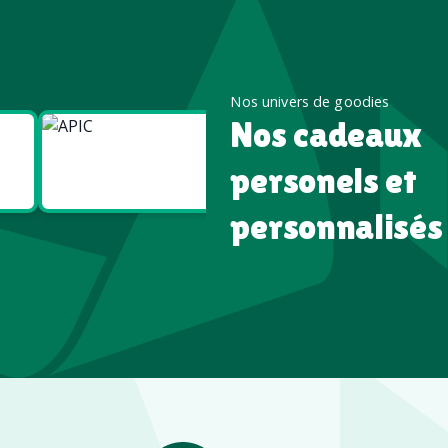
Nos univers de goodies
Nos cadeaux
Goodies
Goodies
Écologiques
High tech
personels et
personnalisés