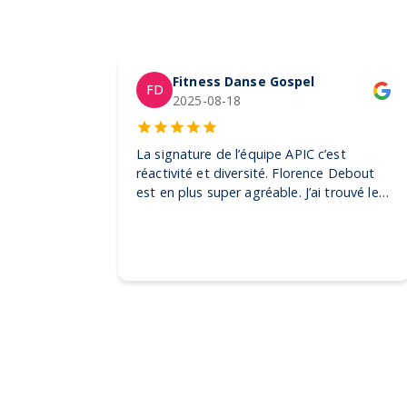
Fitness Danse Gospel
FD
2025-08-18
La signature de l’équipe APIC c’est
réactivité et diversité. Florence Debout
est en plus super agréable. J’ai trouvé les
produits dont j’avais besoin pour mes
clientes et également pour un événement
grand public. Je n’hésiterais pas à faire
appel à elle pour d’autres demandes