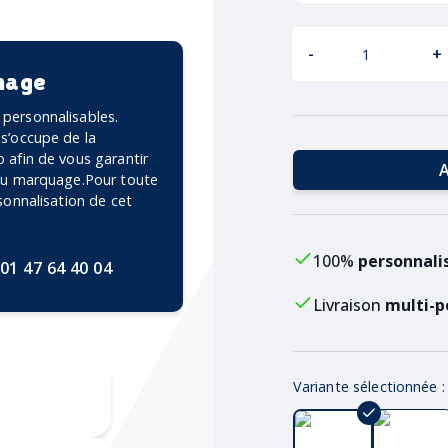
-
+
mage
personnalisables.
 s’occupe de la
 afin de vous garantir
A
 du marquage.Pour toute
rsonnalisation de cet
100%
personnali
01 47 64 40 04
Livraison
multi-p
Variante sélectionnée 
ravure CO2