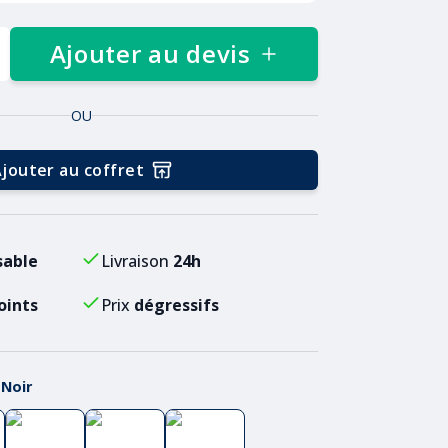
Ajouter au devis
OU
jouter au coffret
sable
Livraison
24h
oints
Prix
dégressifs
:
Noir