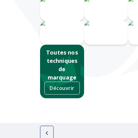
Gravure au
I
laser
Doming
Serigrahie
360
Sérigraphie
Ta
Toutes nos
techniques
de
marquage
Découvrir