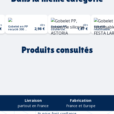
ès
dès
dès
Gobelet en PP
Gobelet PP,
Gobelet
 €
2,98 €
1,87 €
recyclé 300 ml
couvercle
réutilisable
GALAO
silicone
500ml FESTA
ASTORIA
LARGE
Produits consultés
Livraison
Fabrication
partout en France
France et Europe
Ils nous font confiance