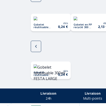
dès
d
Gobelet
Gobelet en PP
0,24 €
2,13
réutilisable
recyclé 300 ml
300ml FESTA
TRIDUS
LARGE
dès
Gobelet
0,24 €
réutilisable
300ml FESTA
LARGE
Livraison
Livraison
24h
Multi-points