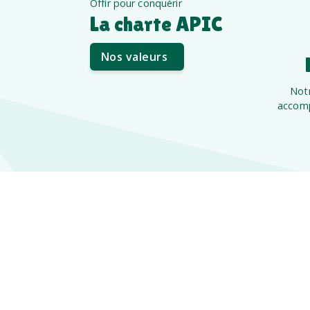
Offir pour conquérir
La charte APIC
Nos valeurs
Notr
accomp