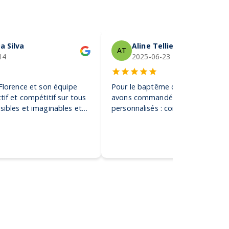
a Silva
Aline Tellier
AT
14
2025-06-23
 Florence et son équipe
Pour le baptême de notre fils, no
tif et compétitif sur tous
avons commandé des gobelets
sibles et imaginables et
personnalisés : conseil, rapidité,
tes de sociétés de la plus
créativité… le résultat final a conq
 gigantesque ! Je
l’impression tient. Nous constato
vement !
nos invités ont gardé et utilisent 
les gobelets 👍