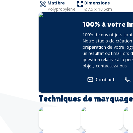
Matière
Dimensions
Polypropylène
Ø7.5 x 10.5cm
100% à votre i
100% de nos objets sont 
Notre studio de création
préparation de votre logo
un résultat optimal lors
question relative à la pe
objet, contactez-nous
Contact
Techniques de marquage
Transfert
Gravure
numérique
Laser 360
G