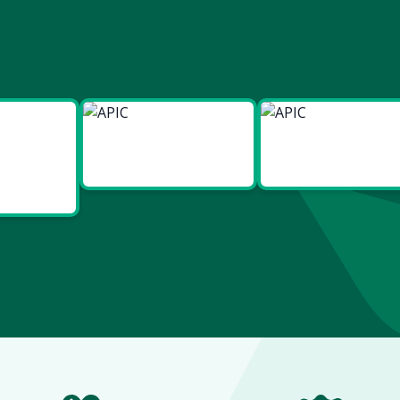
ies
Made in
Made in
t Bien
Europe
France
re