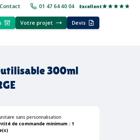
pe
+30 ans d'expérience
Délai rapide
Délai rapide
Livraison multi
Contact
01 47 64 40 04
Excellent
s
Votre projet
Devis
éutilisable 300ml
RGE
unitaire sans personnalisation
ntité de commande minimum :
1
e(s)