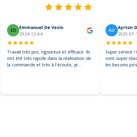
Emmanuel De Vezin
Ayrton D
ED
AD
2024-12-04
2025-07-
Travail très pro, rigoureux et efficace. Ils
Super service !
ont été très rapide dans la réalisation de
sont super réac
la commande et très à l'écoute, je
les besoins pos
recommande ! Encore merci, on adore
pour toutes sor
nos casquettes
petite à la plus
recommande vi