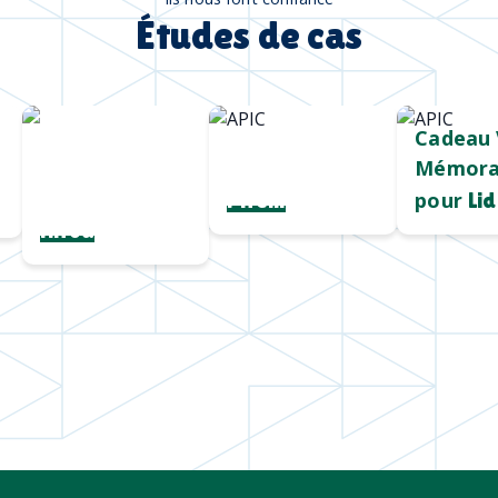
Études de cas
Chargeur sans
Mug durable
Cadeau 
fil
et qualitatif
Mémora
personnalisé
pour
Pirelli
Lid
Hiroa