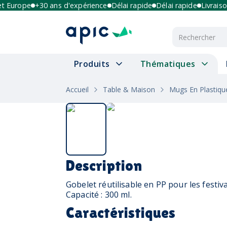
urope
+30 ans d'expérience
Délai rapide
Délai rapide
Livraison m
Produits
Thématiques
Accueil
Table & Maison
Mugs En Plastiqu
Description
Gobelet réutilisable en PP pour les festival
Capacité : 300 ml.
Caractéristiques