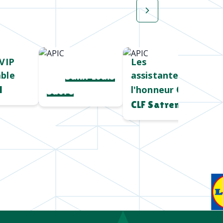
VIP
Cadeau salon
Les
ble
assistantes à
pro
Saint Louis
l'honneur
l
Chez
Sucre
CLF Satrem