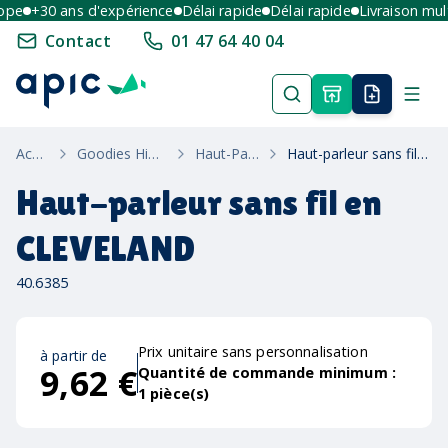
e
+30 ans d'expérience
Délai rapide
Délai rapide
Livraison multi-
Contact
01 47 64 40 04
Accueil
Goodies High-Tech
Haut-Parleurs
Haut-parleur sans fil en CLEVELAND
Haut-parleur sans fil en
CLEVELAND
40.6385
Prix unitaire sans personnalisation
à partir de
9,62 €
Quantité de commande minimum :
1
pièce(s)