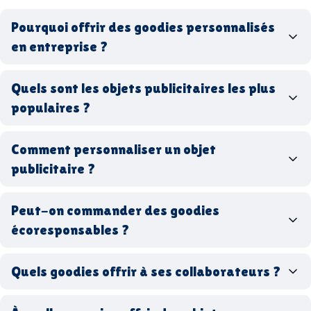
Pourquoi offrir des goodies personnalisés
en entreprise ?
goodies personnalisés
Quels sont les objets publicitaires les plus
populaires ?
goodies d’entreprise
Comment personnaliser un objet
stylos personnalisés
tote bags publicitaires
publicitaire ?
gourdes réutilisables
clés USB
t-
shirts à logo
Made in
Peut-on commander des goodies
France
Made in Europe
goodies hi-tech
écoresponsables ?
Quels goodies offrir à ses collaborateurs ?
goodies écologiques
matériaux
coffrets cadeaux
recyclés, fabriqués en France ou en Europe,