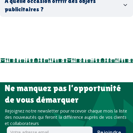
À quelle occasion offrir des objets
entreprise
goodies utiles au bureau
biodégradables ou réutilisables
publicitaires ?
accessoires sport
par ici
par là
goodies personnalisés
salons professionnels,
séminaires, cadeaux de fin d’année, onboarding,
événements internes, campagnes de prospection
salon professionnel
Ne manquez pas l’opportunité
de vous démarquer
Rejoignez notre newsletter pour recevoir chaque mois la liste
des nouveautés qui feront la différence auprès de vos clients
et collaborateurs
Rejoindre