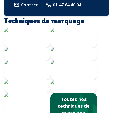
Contact
01 47 64 40 04
Techniques de marquage
Transfert
Gravure Laser
numérique
360
Gravure CO2
Gravure au laser
Impression
Doming
numérique
Serigrahie 360
Sérigraphie
Toutes nos
techniques de
marquage