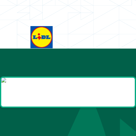
Goodies et cadeaux
été