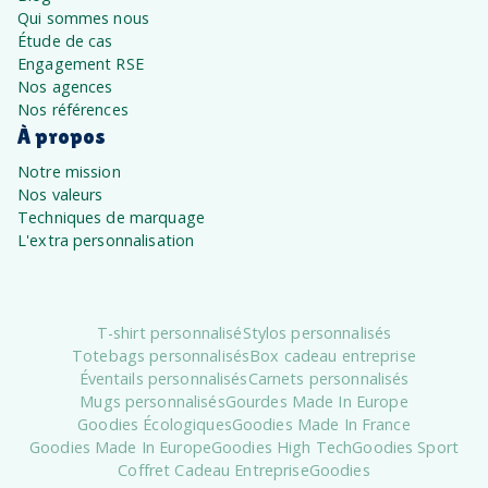
Qui sommes nous
Étude de cas
Engagement RSE
Nos agences
Nos références
À propos
Notre mission
Nos valeurs
Techniques de marquage
L'extra personnalisation
T-shirt personnalisé
Stylos personnalisés
Totebags personnalisés
Box cadeau entreprise
Éventails personnalisés
Carnets personnalisés
Mugs personnalisés
Gourdes Made In Europe
Goodies Écologiques
Goodies Made In France
Goodies Made In Europe
Goodies High Tech
Goodies Sport
Coffret Cadeau Entreprise
Goodies