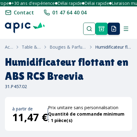
pe
+30 ans d'expérience
Délai rapide
Délai rapide
Livraison multi
Contact
01 47 64 40 04
Accueil
Table & Maison
Bougies & Parfums D'Intérieur
Humidificateur flottant en ABS RCS Breevia
Humidificateur flottant en
ABS RCS Breevia
31.P457.02
Prix unitaire sans personnalisation
à partir de
11,47 €
Quantité de commande minimum
:
1
pièce(s)