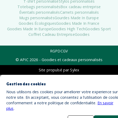
T-shirt personnalisé
Stylos personnalisés
Totebags personnalisés
Box cadeau entreprise
Éventails personnalisés
Carnets personnalisés
Mugs personnalisés
Gourdes Made In Europe
Goodies Écologiques
Goodies Made In France
Goodies Made In Europe
Goodies High Tech
Goodies Sport
Coffret Cadeau Entreprise
Goodies
RGPD
CGV
© APIC
2026
- Goodies et cadeaux personnalisés
Site propulsé par Sylex
Gestion des cookies
Nous utilisons des cookies pour ameliorer votre experience sur
notre site. En acceptant, vous consentez a l'utilisation de cook
conformement a notre politique de confidentialite.
En savoir
plus
.