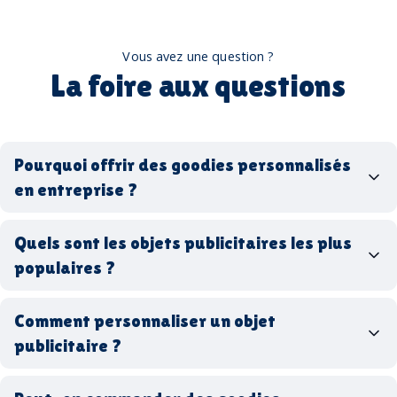
Vous avez une question ?
La foire aux questions
Pourquoi offrir des goodies personnalisés
en entreprise ?
goodies personnalisés
Quels sont les objets publicitaires les plus
populaires ?
goodies d’entreprise
Comment personnaliser un objet
stylos personnalisés
tote bags publicitaires
publicitaire ?
gourdes réutilisables
clés USB
t-
shirts à logo
Made in