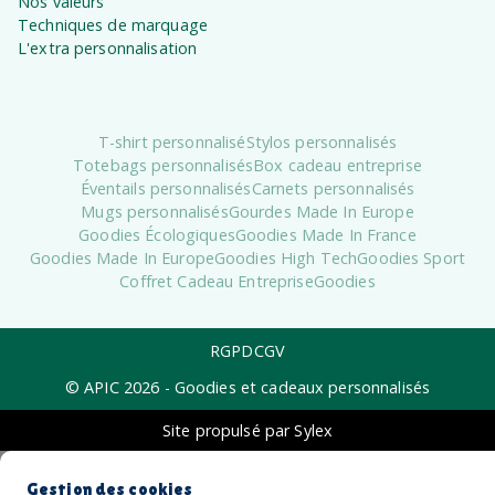
Nos valeurs
Techniques de marquage
L'extra personnalisation
T-shirt personnalisé
Stylos personnalisés
Totebags personnalisés
Box cadeau entreprise
Éventails personnalisés
Carnets personnalisés
Mugs personnalisés
Gourdes Made In Europe
Goodies Écologiques
Goodies Made In France
Goodies Made In Europe
Goodies High Tech
Goodies Sport
Coffret Cadeau Entreprise
Goodies
RGPD
CGV
© APIC
2026
- Goodies et cadeaux personnalisés
Site propulsé par Sylex
Gestion des cookies