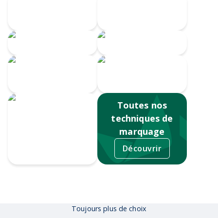
Gravure Laser
360
Gravure CO2
Gravure au laser
Doming
Impression
numérique
Sérigraphie
Toutes nos
techniques de
marquage
Découvrir
Tampographie
Toujours plus de choix