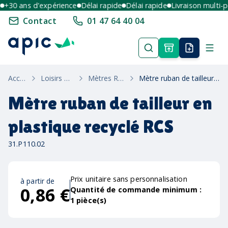
30 ans d'expérience
Délai rapide
Délai rapide
Livraison multi-poi
Contact
01 47 64 40 04
Accueil
Loisirs & Été
Mètres Ruban
Mètre ruban de tailleur en plastique recyclé RCS
Mètre ruban de tailleur en
plastique recyclé RCS
31.P110.02
Prix unitaire sans personnalisation
à partir de
0,86 €
Quantité de commande minimum :
1
pièce(s)