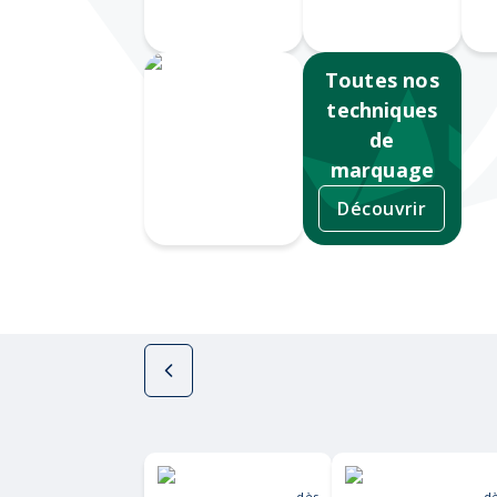
numérique
360
S
Toutes nos
techniques
de
marquage
Découvrir
Tampographie
dès
d