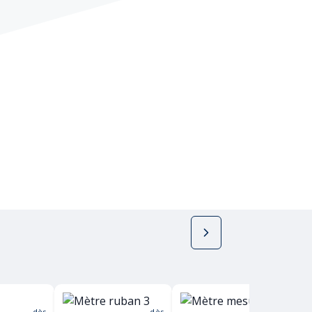
dès
dès
dès