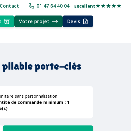
+30 ans d'expérience
Délai rapide
Délai rapide
Livraison multi-poi
Contact
01 47 64 40 04
Excellent
s
Votre projet
Devis
 pliable porte-clés
unitaire sans personnalisation
ntité de commande minimum :
1
e(s)