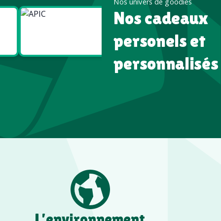
Nos univers de goodies
Nos cadeaux
Goodies
Goodies
Écologiques
High tech
personels et
personnalisés
L’environnement