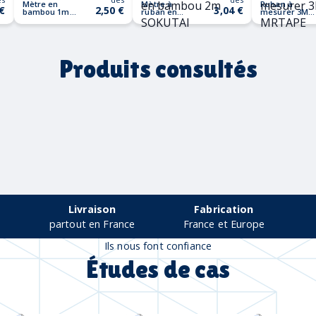
Mètre en
Mètre à
Ruban à
 €
2,50 €
3,04 €
bambou 1m
ruban en
mesurer 3M
SOKUTEI
bambou 2m
MRTAPE
SOKUTAI
Produits consultés
Livraison
Fabrication
partout en France
France et Europe
Ils nous font confiance
Études de cas