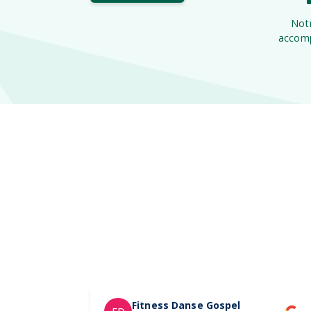
Notr
accomp
Fitness Danse Gospel