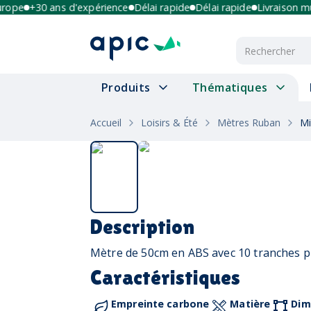
pe
+30 ans d'expérience
Délai rapide
Délai rapide
Livraison multi
Produits
Thématiques
Accueil
Loisirs & Été
Mètres Ruban
Mi
Description
Mètre de 50cm en ABS avec 10 tranches pl
Caractéristiques
Empreinte carbone
Matière
Dim