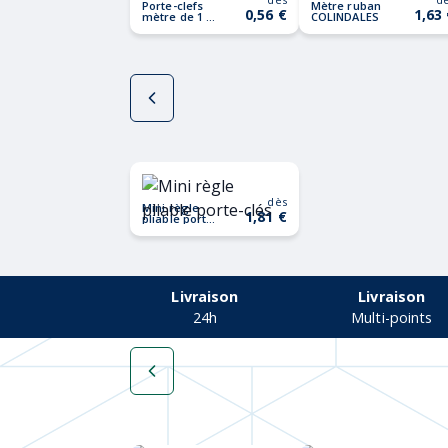
Porte-clefs
Mètre ruban
0,56 €
1,63
mètre de 1 m
COLINDALES
WATFORD
dès
Mini règle
1,81 €
pliable porte-
clés
Livraison
Livraison
24h
Multi-points