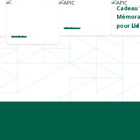
Chargeur sans
Mug durable
Cadeau 
fil
et qualitatif
Mémora
personnalisé
pour
Pirelli
Lid
Hiroa