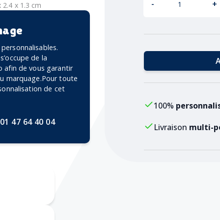
-
+
x 2.4 x 1.3 cm
mage
personnalisables.
 s’occupe de la
A
 afin de vous garantir
 du marquage.Pour toute
rsonnalisation de cet
100%
personnali
01 47 64 40 04
Livraison
multi-p
Doming