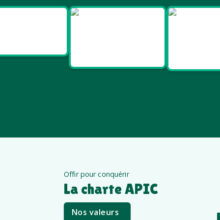
Goodies
Goodies et
Good
Salon pro
cadeaux
Santé e
été
êt
Offir pour conquérir
La charte APIC
Nos valeurs