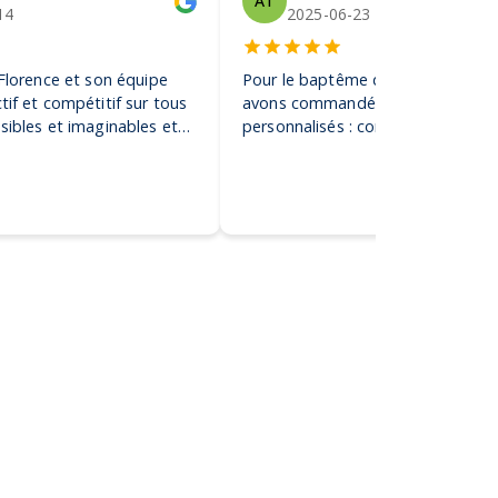
AT
14
2025-06-23
 Florence et son équipe
Pour le baptême de notre fils, no
tif et compétitif sur tous
avons commandé des gobelets
sibles et imaginables et
personnalisés : conseil, rapidité,
tes de sociétés de la plus
créativité… le résultat final a conq
 gigantesque ! Je
l’impression tient. Nous constato
vement !
nos invités ont gardé et utilisent 
les gobelets 👍