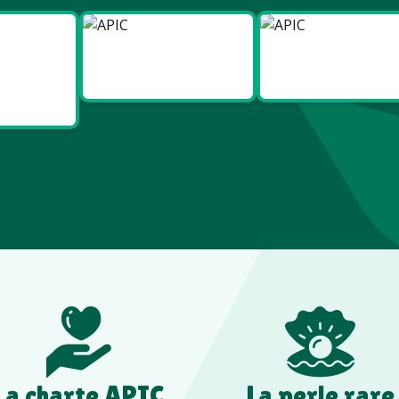
ies
Made in
Made in
t Bien
Europe
France
re
La charte APIC
La perle rare