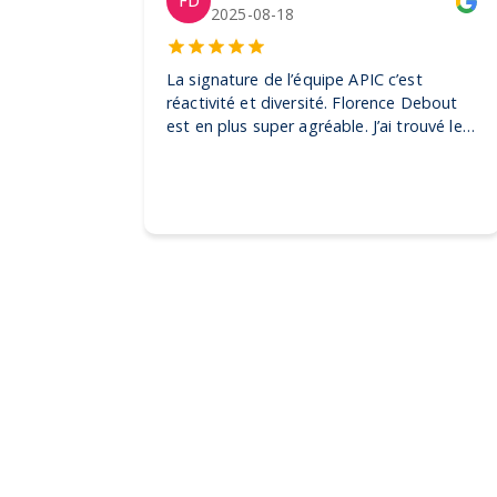
FD
2025-08-18
La signature de l’équipe APIC c’est
réactivité et diversité. Florence Debout
est en plus super agréable. J’ai trouvé les
produits dont j’avais besoin pour mes
clientes et également pour un événement
grand public. Je n’hésiterais pas à faire
appel à elle pour d’autres demandes