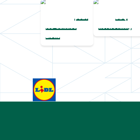
Une collection
Chapeaux de
complète
paille
pour
BBQ
les Cannes
networking
Lions