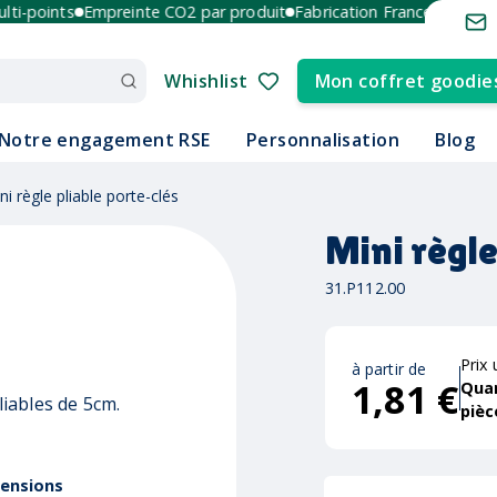
-points
Empreinte CO2 par produit
Fabrication France et Europe
Whishlist
Mon coffret goodie
Notre engagement RSE
Personnalisation
Blog
ni règle pliable porte-clés
Mini règle
31.P112.00
Prix 
à partir de
1,81 €
Qua
iables de 5cm.
pièc
ensions