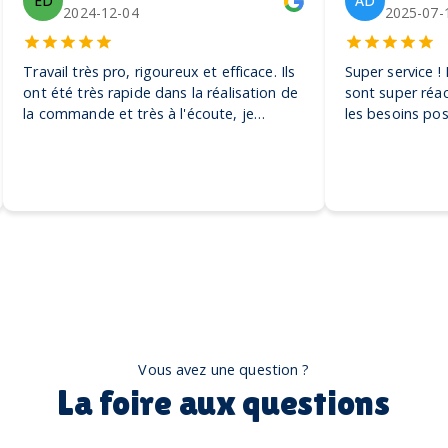
ED
AD
2024-12-04
2025-07-
Travail très pro, rigoureux et efficace. Ils
Super service !
ont été très rapide dans la réalisation de
sont super réac
la commande et très à l'écoute, je
les besoins pos
recommande ! Encore merci, on adore
pour toutes sor
nos casquettes
petite à la plus
recommande vi
Vous avez une question ?
La foire aux questions