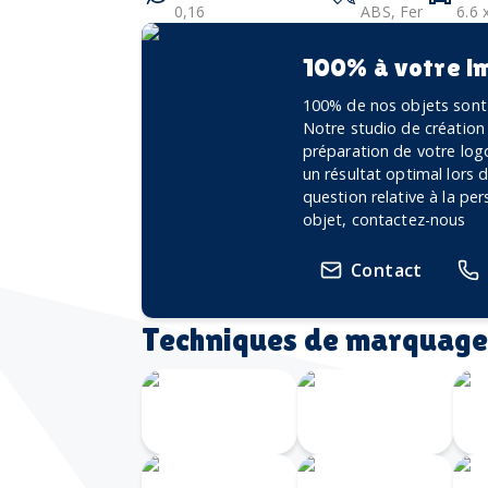
0,16
ABS, Fer
6.6 
100% à votre i
100% de nos objets sont 
Notre studio de création
préparation de votre logo
un résultat optimal lors
question relative à la pe
objet, contactez-nous
Contact
Techniques de marquage
Gravure
Gravure au
Laser 360
laser
Impression
Serigrahie