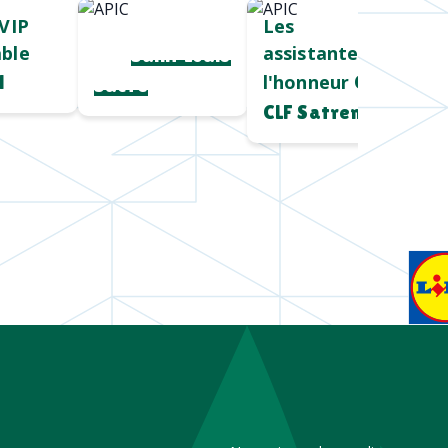
VIP
Cadeau salon
Les
ble
assistantes à
pro
Saint Louis
l'honneur
l
Chez
Sucre
CLF Satrem