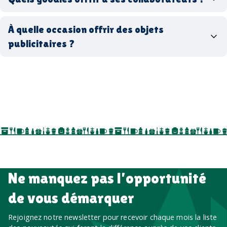
goodies écologiques
matériaux
coffrets cadeaux
recyclés, fabriqués en France ou en Europe,
À quelle occasion offrir des objets
entreprise
goodies utiles au bureau
biodégradables ou réutilisables
publicitaires ?
accessoires sport
par ici
par là
goodies personnalisés
salons professionnels,
séminaires, cadeaux de fin d’année, onboarding,
événements internes, campagnes de prospection
salon professionnel
Ne manquez pas l’opportunité
de vous démarquer
Rejoignez notre newsletter pour recevoir chaque mois la liste