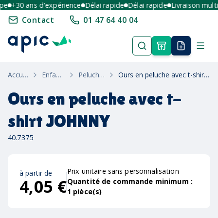
e
+30 ans d'expérience
Délai rapide
Délai rapide
Livraison multi-
Contact
01 47 64 40 04
Accueil
Enfants
Peluches
Ours en peluche avec t-shirt JOHNNY
Ours en peluche avec t-
shirt JOHNNY
40.7375
Prix unitaire sans personnalisation
à partir de
4,05 €
Quantité de commande minimum :
1
pièce(s)