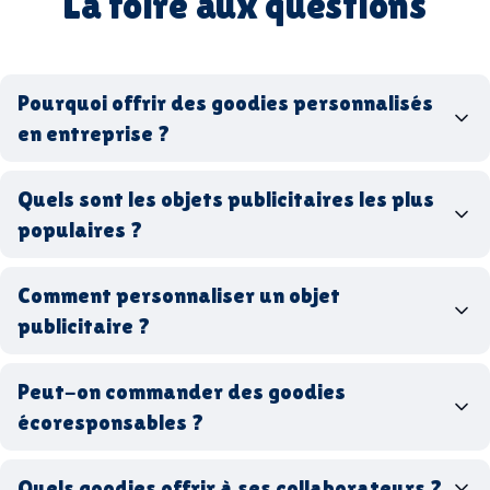
La foire aux questions
Pourquoi offrir des goodies personnalisés
en entreprise ?
goodies personnalisés
Quels sont les objets publicitaires les plus
populaires ?
goodies d’entreprise
Comment personnaliser un objet
stylos personnalisés
tote bags publicitaires
publicitaire ?
gourdes réutilisables
clés USB
t-
shirts à logo
Made in
Peut-on commander des goodies
France
Made in Europe
goodies hi-tech
écoresponsables ?
Quels goodies offrir à ses collaborateurs ?