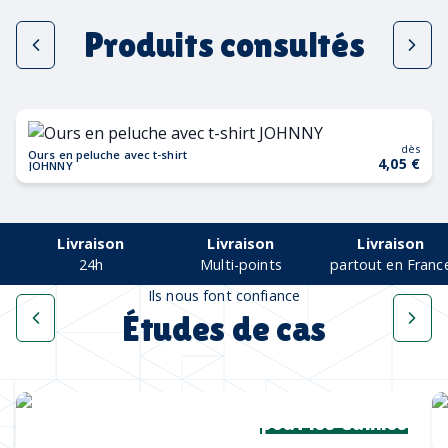
Produits consultés
dès
Ours en peluche avec t-shirt
4,05 €
JOHNNY
Livraison
Livraison
Livraison
24h
Multi-points
partout en Franc
Ils nous font confiance
Études de cas
Une collection complète
pour les Cannes