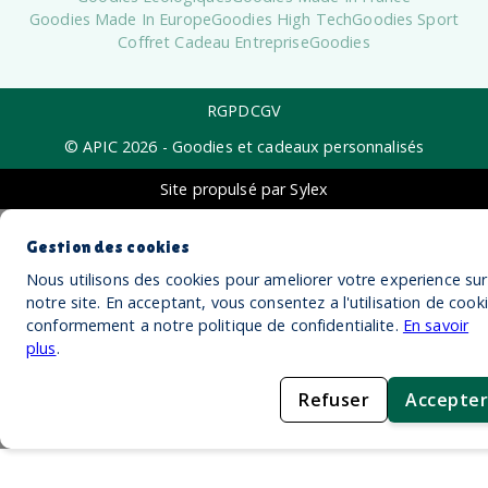
Goodies Made In Europe
Goodies High Tech
Goodies Sport
Coffret Cadeau Entreprise
Goodies
RGPD
CGV
© APIC
2026
- Goodies et cadeaux personnalisés
Site propulsé par Sylex
Gestion des cookies
Nous utilisons des cookies pour ameliorer votre experience sur
notre site. En acceptant, vous consentez a l'utilisation de cook
conformement a notre politique de confidentialite.
En savoir
plus
.
Refuser
Accepter