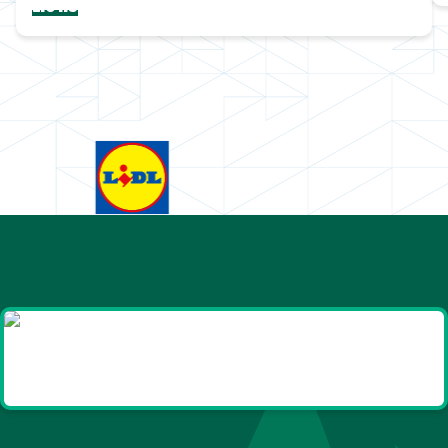
Lions
Goodies et cadeaux
été