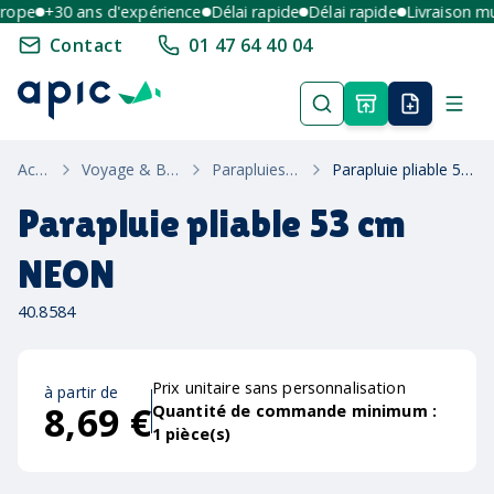
ope
+30 ans d'expérience
Délai rapide
Délai rapide
Livraison mult
Contact
01 47 64 40 04
Accueil
Voyage & Bagagerie
Parapluies Pliables
Parapluie pliable 53 cm NEON
Parapluie pliable 53 cm
NEON
40.8584
Prix unitaire sans personnalisation
à partir de
8,69 €
Quantité de commande minimum :
1
pièce(s)