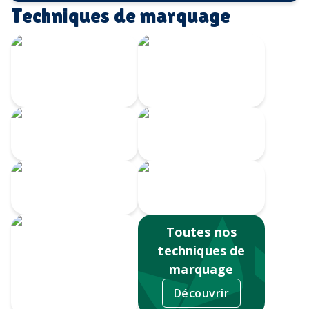
Techniques de marquage
Écusson imprimé
Transfert
avec bordure
Velours
brodée
Transfert
Broderie
numérique
Impression
Écusson gravé
numérique
Toutes nos
techniques de
marquage
Découvrir
Sérigraphie