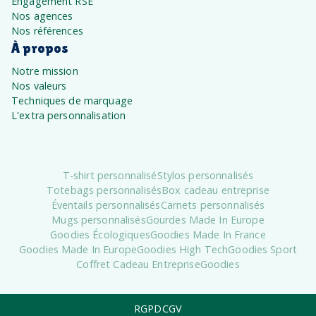
Engagement RSE
Nos agences
Nos références
À propos
Notre mission
Nos valeurs
Techniques de marquage
L'extra personnalisation
T-shirt personnalisé
Stylos personnalisés
Totebags personnalisés
Box cadeau entreprise
Éventails personnalisés
Carnets personnalisés
Mugs personnalisés
Gourdes Made In Europe
Goodies Écologiques
Goodies Made In France
Goodies Made In Europe
Goodies High Tech
Goodies Sport
Coffret Cadeau Entreprise
Goodies
RGPD
CGV