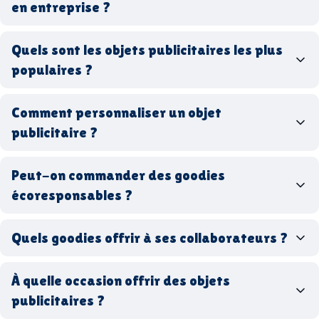
en entreprise ?
goodies personnalisés
Quels sont les objets publicitaires les plus
populaires ?
goodies d’entreprise
Comment personnaliser un objet
stylos personnalisés
tote bags publicitaires
publicitaire ?
gourdes réutilisables
clés USB
t-
shirts à logo
Made in
Peut-on commander des goodies
France
Made in Europe
goodies hi-tech
écoresponsables ?
Quels goodies offrir à ses collaborateurs ?
goodies écologiques
matériaux
coffrets cadeaux
recyclés, fabriqués en France ou en Europe,
À quelle occasion offrir des objets
entreprise
goodies utiles au bureau
biodégradables ou réutilisables
publicitaires ?
accessoires sport