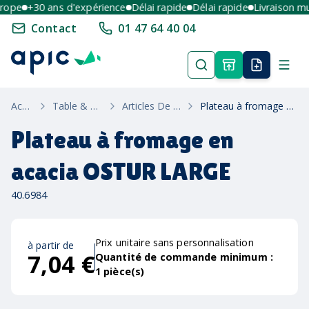
pe
+30 ans d'expérience
Délai rapide
Délai rapide
Livraison mult
Contact
01 47 64 40 04
Accueil
Table & Maison
Articles De Cuisine
Plateau à fromage en acacia OSTUR LARGE
Plateau à fromage en
acacia OSTUR LARGE
40.6984
Prix unitaire sans personnalisation
à partir de
7,04 €
Quantité de commande minimum :
1
pièce(s)