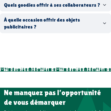
Quels goodies offrir à ses collaborateurs ?
goodies écologiques
matériaux
coffrets cadeaux
recyclés, fabriqués en France ou en Europe,
À quelle occasion offrir des objets
entreprise
goodies utiles au bureau
biodégradables ou réutilisables
publicitaires ?
accessoires sport
par ici
par là
goodies personnalisés
salons professionnels,
séminaires, cadeaux de fin d’année, onboarding,
événements internes, campagnes de prospection
salon professionnel
Ne manquez pas l’opportunité
de vous démarquer