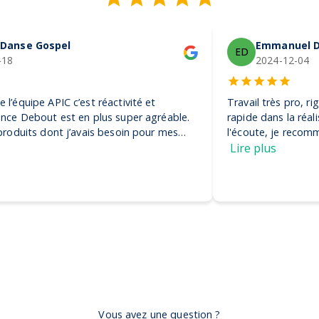
Emmanuel De Vezin
ED
2024-12-04
Travail très pro, rigoureux et efficace. Ils ont été très
rapide dans la réalisation de la commande et très à
l'écoute, je recommande ! Encore merci, on adore nos
casquettes
Lire plus
Vous avez une question ?