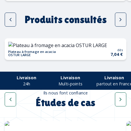
Produits consultés
dès
Plateau à fromage en acacia
7,04 €
OSTUR LARGE
Livraison
Livraison
Livraison
24h
Multi-points
partout en Franc
Ils nous font confiance
Études de cas
Une collection complète
pour les Cannes