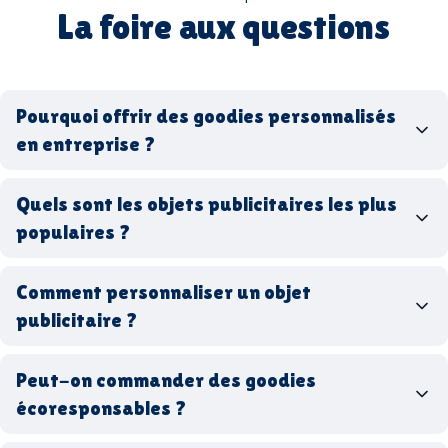
La foire aux questions
Pourquoi offrir des goodies personnalisés
en entreprise ?
goodies personnalisés
Quels sont les objets publicitaires les plus
populaires ?
goodies d’entreprise
Comment personnaliser un objet
stylos personnalisés
tote bags publicitaires
publicitaire ?
gourdes réutilisables
clés USB
t-
shirts à logo
Made in
Peut-on commander des goodies
France
Made in Europe
goodies hi-tech
écoresponsables ?