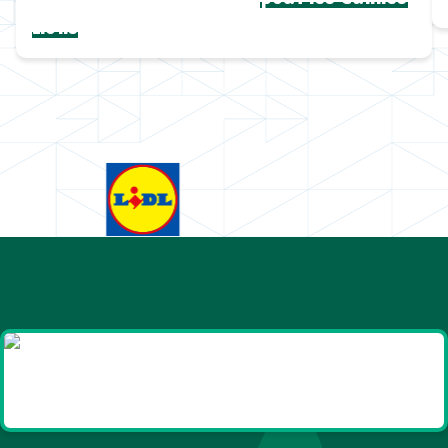
Lions
Goodies et cadeaux
été