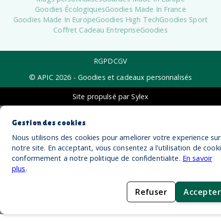
Goodies Écologiques
Goodies Made In France
Goodies Made In Europe
Goodies High Tech
Goodies Sport
Coffret Cadeau Entreprise
Goodies
RGPD
CGV
© APIC
2026
- Goodies et cadeaux personnalisés
Site propulsé par Sylex
Gestion des cookies
Nous utilisons des cookies pour ameliorer votre experience sur
notre site. En acceptant, vous consentez a l'utilisation de cook
conformement a notre politique de confidentialite.
En savoir
plus
.
Refuser
Accepter