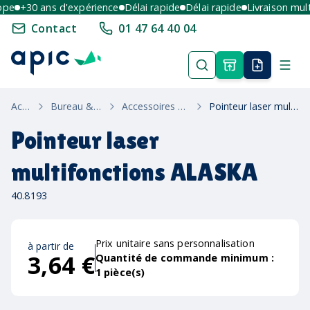
e
+30 ans d'expérience
Délai rapide
Délai rapide
Livraison multi-
Contact
01 47 64 40 04
Accueil
Bureau & Ecriture
Accessoires De Bureau
Pointeur laser multifonctions ALASKA
Pointeur laser
multifonctions ALASKA
40.8193
Prix unitaire sans personnalisation
à partir de
3,64 €
Quantité de commande minimum :
1
pièce(s)