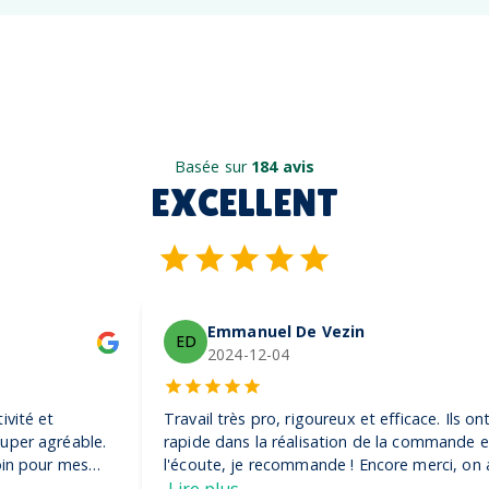
Basée sur
184 avis
EXCELLENT
Emmanuel De Vezin
ED
2024-12-04
Travail très pro, rigoureux et efficace. Ils ont été très
rapide dans la réalisation de la commande et très à
l'écoute, je recommande ! Encore merci, on adore nos
casquettes
Lire plus