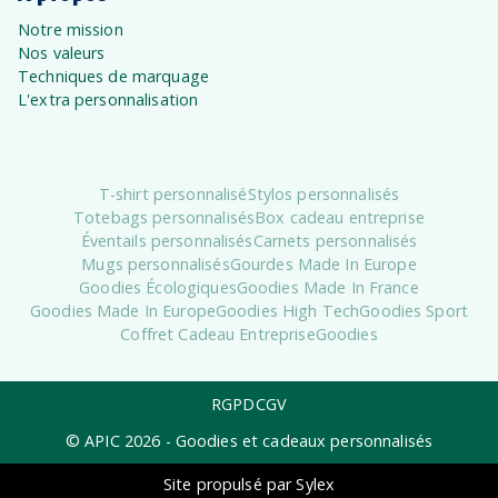
Notre mission
Nos valeurs
Techniques de marquage
L'extra personnalisation
T-shirt personnalisé
Stylos personnalisés
Totebags personnalisés
Box cadeau entreprise
Éventails personnalisés
Carnets personnalisés
Mugs personnalisés
Gourdes Made In Europe
Goodies Écologiques
Goodies Made In France
Goodies Made In Europe
Goodies High Tech
Goodies Sport
Coffret Cadeau Entreprise
Goodies
RGPD
CGV
© APIC
2026
- Goodies et cadeaux personnalisés
Site propulsé par Sylex