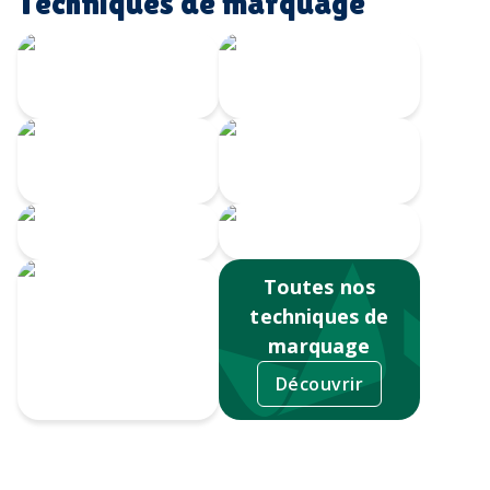
Techniques de marquage
Gravure Laser
360
Gravure au laser
Impression
Doming
numérique
Serigrahie 360
Sérigraphie
Toutes nos
techniques de
marquage
Découvrir
Tampographie