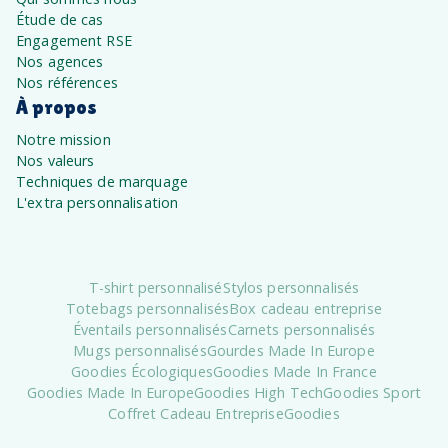
Étude de cas
Engagement RSE
Nos agences
Nos références
À propos
Notre mission
Nos valeurs
Techniques de marquage
L'extra personnalisation
T-shirt personnalisé
Stylos personnalisés
Totebags personnalisés
Box cadeau entreprise
Éventails personnalisés
Carnets personnalisés
Mugs personnalisés
Gourdes Made In Europe
Goodies Écologiques
Goodies Made In France
Goodies Made In Europe
Goodies High Tech
Goodies Sport
Coffret Cadeau Entreprise
Goodies