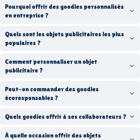
Pourquoi offrir des goodies personnalisés
en entreprise ?
goodies personnalisés
Quels sont les objets publicitaires les plus
populaires ?
goodies d’entreprise
Comment personnaliser un objet
stylos personnalisés
tote bags publicitaires
publicitaire ?
gourdes réutilisables
clés USB
t-
shirts à logo
Made in
Peut-on commander des goodies
France
Made in Europe
goodies hi-tech
écoresponsables ?
Quels goodies offrir à ses collaborateurs ?
goodies écologiques
matériaux
coffrets cadeaux
recyclés, fabriqués en France ou en Europe,
À quelle occasion offrir des objets
entreprise
goodies utiles au bureau
biodégradables ou réutilisables