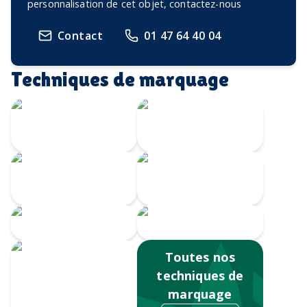
personnalisation de cet objet, contactez-nous
Contact
01 47 64 40 04
Techniques de marquage
Gravure Laser
360
Gravure au laser
Impression
Doming
numérique
Serigrahie 360
Sérigraphie
Toutes nos
techniques de
marquage