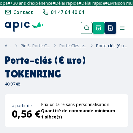
pe
+30 ans d'expérience
Délai rapide
Délai rapide
Livraison multi
Contact
01 47 64 40 04
Accueil
Pin'S, Porte-Cles & Bracelets
Porte-Clés Jeton De Caddie
Porte-clés (€ uro) TOKENRING
Porte-clés (€ uro)
TOKENRING
40.9748
Prix unitaire sans personnalisation
à partir de
0,56 €
Quantité de commande minimum :
1
pièce(s)