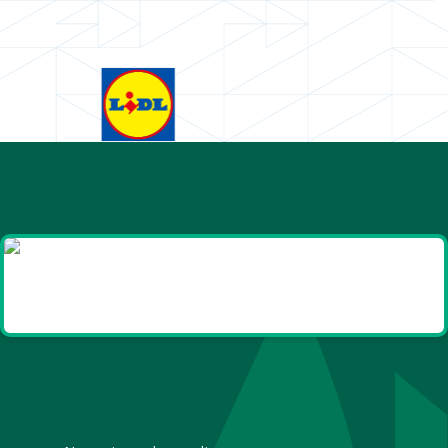
Goodies et cadeaux
été