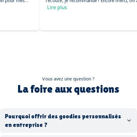
l'écoute, je recommande ! Encore merci, on adore nos
casquettes
Lire plus
Vous avez une question ?
La foire aux questions
Pourquoi offrir des goodies personnalisés
en entreprise ?