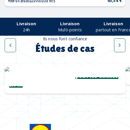
45,54 €
10W en plastique recyclé RCS
Livraison
Livraison
Livraison
24h
Multi-points
partout en Franc
Ils nous font confiance
Études de cas
Une collection complète
pour les Cannes
Lions