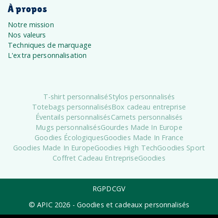
À propos
Notre mission
Nos valeurs
Techniques de marquage
L'extra personnalisation
T-shirt personnalisé
Stylos personnalisés
Totebags personnalisés
Box cadeau entreprise
Éventails personnalisés
Carnets personnalisés
Mugs personnalisés
Gourdes Made In Europe
Goodies Écologiques
Goodies Made In France
Goodies Made In Europe
Goodies High Tech
Goodies Sport
Coffret Cadeau Entreprise
Goodies
RGPD
CGV
© APIC
2026
- Goodies et cadeaux personnalisés