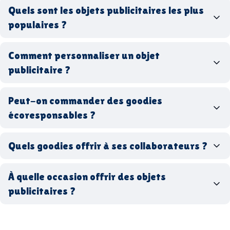
goodies personnalisés
Quels sont les objets publicitaires les plus
populaires ?
goodies d’entreprise
Comment personnaliser un objet
stylos personnalisés
tote bags publicitaires
publicitaire ?
gourdes réutilisables
clés USB
t-
shirts à logo
Made in
Peut-on commander des goodies
France
Made in Europe
goodies hi-tech
écoresponsables ?
Quels goodies offrir à ses collaborateurs ?
goodies écologiques
matériaux
coffrets cadeaux
recyclés, fabriqués en France ou en Europe,
À quelle occasion offrir des objets
entreprise
goodies utiles au bureau
biodégradables ou réutilisables
publicitaires ?
accessoires sport
par ici
par là
goodies personnalisés
salons professionnels,